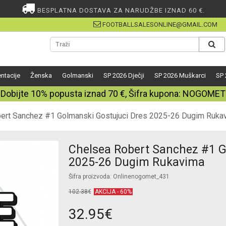
BESPLATNA DOSTAVA ZA NARUDŽBE IZNAD 60 €.
FOOTBALLSALESONLINE@GMAIL.COM
ntacije
Ženska
Golmanski
SP 2026 Dječji
SP 2026 Muškarci
SP 
Dobijte
10%
popusta iznad
70
€, Šifra kupona:
NOGOMET
ert Sanchez #1 Golmanski Gostujuci Dres 2025-26 Dugim Ruka
Chelsea Robert Sanchez #1 G
2025-26 Dugim Rukavima
Šifra proizvoda: Onlinenogomet_431
102.38€
AKCIJA - 60%
32.95€