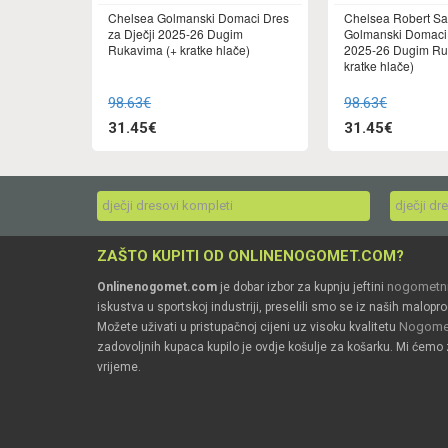
Chelsea Golmanski Domaci Dres
Chelsea Robert S
za Dječji 2025-26 Dugim
Golmanski Domaci 
Rukavima (+ kratke hlače)
2025-26 Dugim Ru
kratke hlače)
98.63€
98.63€
31.45€
31.45€
dječji dresovi kompleti
dječji dr
ZAŠTO KUPITI OD ONLINENOGOMET.COM?
nogometni
Onlinenogomet.com
je dobar izbor za kupnju jeftini
iskustva u sportskoj industriji, preselili smo se iz naših malopro
Nogomet
Možete uživati u pristupačnoj cijeni uz visoku kvalitetu
zadovoljnih kupaca kupilo je ovdje košulje za košarku. Mi ćemo 
vrijeme.