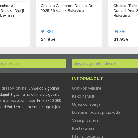
anchez #1
Chelsea Golmanski Domaci Dres
Chelsea Tosin
Dres za Dječji
2025-26 Kratak Rukavima
Domaci Dres 2
kavima (+
Rukavima
99.88€
99.88€
31.95€
31.95€
esovi akcija
dječji nogometni dresovi
INFORMACIJE
 dresovi online
Grafikon veličine
. S više od 9 godina
dajnih trgovina na online e-trgovinu.
Kako naručiti
ni dresovi za djecu
. Preko 300.000
Uvjeti korištenja
zadržati izvrsnu razinu usluge cijelo
Dostava i povrat proizvoda
Vaša privatnost
Kontakti nas
Pitanja i odgovori