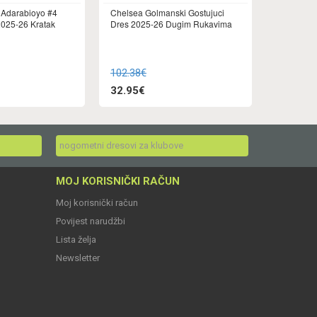
 Adarabioyo #4
Chelsea Golmanski Gostujuci
025-26 Kratak
Dres 2025-26 Dugim Rukavima
102.38€
32.95€
nogometni dresovi za klubove
MOJ KORISNIČKI RAČUN
Moj korisnički račun
Povijest narudžbi
Lista želja
Newsletter