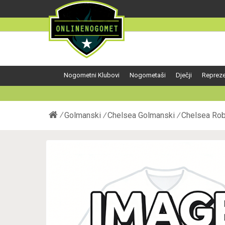
Nogometni Klubovi
Nogometaši
Dječji
Repreze
Golmanski
Chelsea Golmanski
Chelsea Rob