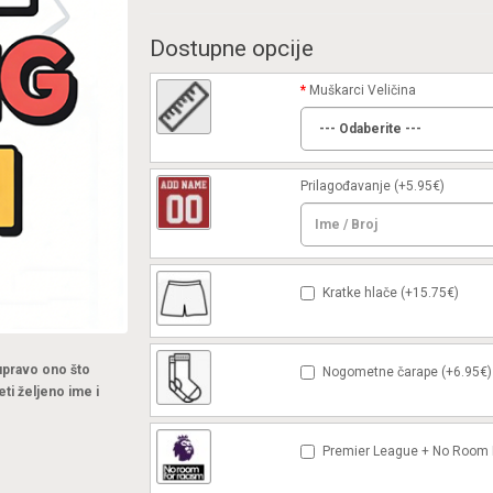
Dostupne opcije
Muškarci Veličina
Prilagođavanje
(+5.95€)
Kratke hlače (+15.75€)
 upravo ono što
Nogometne čarape (+6.95€)
eti željeno ime i
Premier League + No Room F