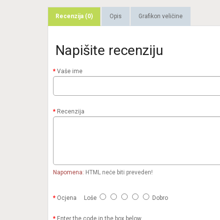
Recenzija (0)
Opis
Grafikon veličine
Napišite recenziju
Vaše ime
Recenzija
Napomena:
HTML neće biti preveden!
Ocjena
Loše
Dobro
Enter the code in the box below