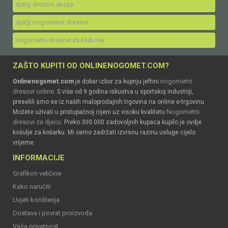
dječji dresovi akcija
dječji nogometni dresovi
nogometni dresovi za klubove
ZAŠTO KUPITI OD ONLINENOGOMET.COM?
nogometni
Onlinenogomet.com
je dobar izbor za kupnju jeftini
dresovi online
. S više od 9 godina iskustva u sportskoj industriji,
preselili smo se iz naših maloprodajnih trgovina na online e-trgovinu.
Nogometni
Možete uživati u pristupačnoj cijeni uz visoku kvalitetu
dresovi za djecu
. Preko 300.000 zadovoljnih kupaca kupilo je ovdje
košulje za košarku. Mi ćemo zadržati izvrsnu razinu usluge cijelo
vrijeme.
INFORMACIJE
Grafikon veličine
Kako naručiti
Uvjeti korištenja
Dostava i povrat proizvoda
Vaša privatnost