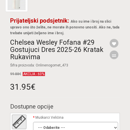
Prijateljski podsjetnik:
Ako su ime i broj na slici
upravo ono što želite, ne morate ih ponovno unositi. Ako ne, tada
trebate unijeti željeno ime i broj.
Chelsea Wesley Fofana #29
Gostujuci Dres 2025-26 Kratak
Rukavima
Šifra proizvoda: Onlinenogomet_473
99.88€
AKCIJA - 60%
31.95€
Dostupne opcije
Muškarci Veličina