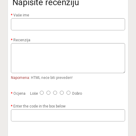
Napišite recenziju
Vaše ime
Recenzija
Napomena:
HTML neće biti preveden!
Ocjena
Loše
Dobro
Enter the code in the box below