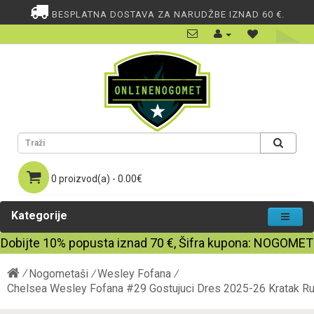
BESPLATNA DOSTAVA ZA NARUDŽBE IZNAD 60 €.
0 proizvod(a) - 0.00€
Kategorije
Dobijte
10%
popusta iznad
70
€, Šifra kupona:
NOGOMET
Nogometaši
Wesley Fofana
Chelsea Wesley Fofana #29 Gostujuci Dres 2025-26 Kratak R