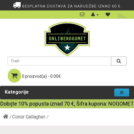
BESPLATNA DOSTAVA ZA NARUDŽBE IZNAD 60 €.
0 proizvod(a) - 0.00€
Kategorije
Dobijte
10%
popusta iznad
70
€, Šifra kupona:
NOGOMET
Conor Gallagher