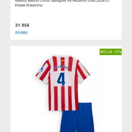
Atletico Madrid Conor Gallagher #4 Rezervni Dres 2026-27
Kratak Rukavima
31.95€
99.88€
AKCIJA - 60%