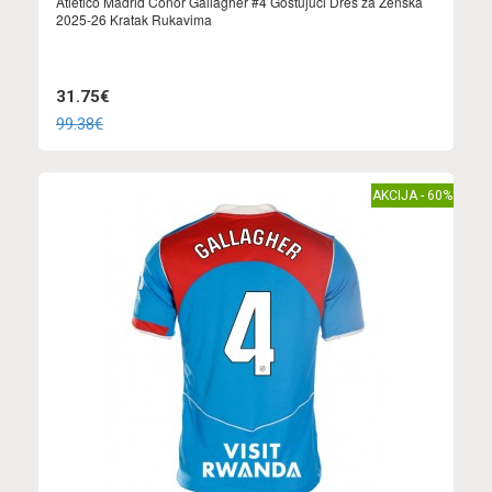
Atletico Madrid Conor Gallagher #4 Gostujuci Dres za Ženska
2025-26 Kratak Rukavima
31.75€
99.38€
AKCIJA - 60%