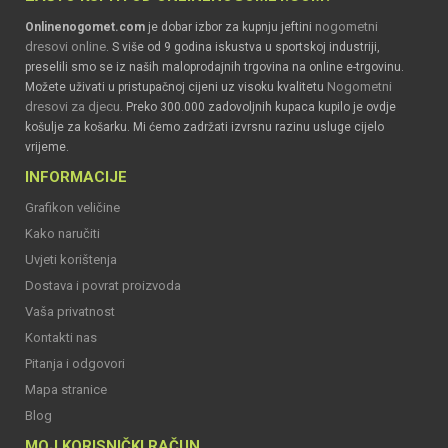
nogometni
Onlinenogomet.com
je dobar izbor za kupnju jeftini
dresovi online
. S više od 9 godina iskustva u sportskoj industriji,
preselili smo se iz naših maloprodajnih trgovina na online e-trgovinu.
Nogometni
Možete uživati u pristupačnoj cijeni uz visoku kvalitetu
dresovi za djecu
. Preko 300.000 zadovoljnih kupaca kupilo je ovdje
košulje za košarku. Mi ćemo zadržati izvrsnu razinu usluge cijelo
vrijeme.
INFORMACIJE
Grafikon veličine
Kako naručiti
Uvjeti korištenja
Dostava i povrat proizvoda
Vaša privatnost
Kontakti nas
Pitanja i odgovori
Mapa stranice
Blog
MOJ KORISNIČKI RAČUN