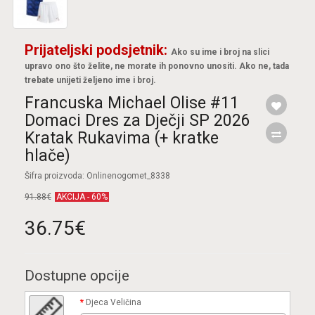
Prijateljski podsjetnik:
Ako su ime i broj na slici
upravo ono što želite, ne morate ih ponovno unositi. Ako ne, tada
trebate unijeti željeno ime i broj.
Francuska Michael Olise #11
Domaci Dres za Dječji SP 2026
Kratak Rukavima (+ kratke
hlače)
Šifra proizvoda: Onlinenogomet_8338
91.88€
AKCIJA - 60%
36.75€
Dostupne opcije
Djeca Veličina