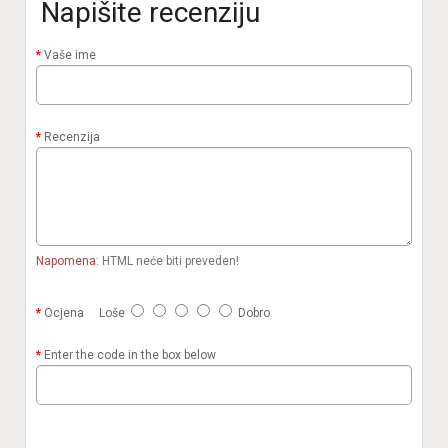
Napišite recenziju
Vaše ime
Recenzija
Napomena:
HTML neće biti preveden!
Ocjena
Loše
Dobro
Enter the code in the box below