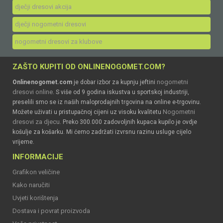
dječji dresovi akcija
dječji nogometni dresovi
nogometni dresovi za klubove
ZAŠTO KUPITI OD ONLINENOGOMET.COM?
nogometni
Onlinenogomet.com
je dobar izbor za kupnju jeftini
dresovi online
. S više od 9 godina iskustva u sportskoj industriji,
preselili smo se iz naših maloprodajnih trgovina na online e-trgovinu.
Nogometni
Možete uživati u pristupačnoj cijeni uz visoku kvalitetu
dresovi za djecu
. Preko 300.000 zadovoljnih kupaca kupilo je ovdje
košulje za košarku. Mi ćemo zadržati izvrsnu razinu usluge cijelo
vrijeme.
INFORMACIJE
Grafikon veličine
Kako naručiti
Uvjeti korištenja
Dostava i povrat proizvoda