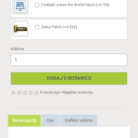
Football Unites the World Patch (+4.75€)
Debut Patch (+4.35€)
Količina
DODAJ U KOŠARICU
0 recenzija
/
Napišite recenziju
Recenzija (0)
Opis
Grafikon veličine