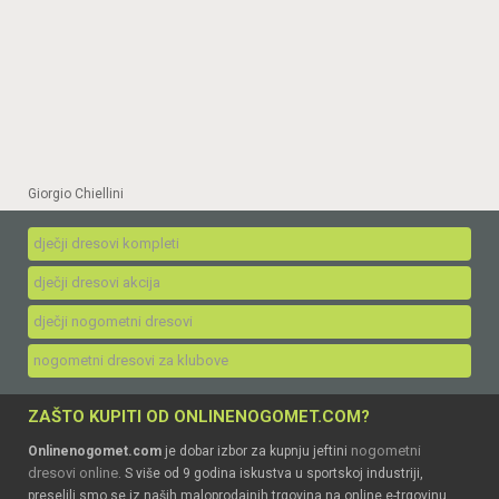
Giorgio Chiellini
dječji dresovi kompleti
dječji dresovi akcija
dječji nogometni dresovi
nogometni dresovi za klubove
ZAŠTO KUPITI OD ONLINENOGOMET.COM?
nogometni
Onlinenogomet.com
je dobar izbor za kupnju jeftini
dresovi online
. S više od 9 godina iskustva u sportskoj industriji,
preselili smo se iz naših maloprodajnih trgovina na online e-trgovinu.