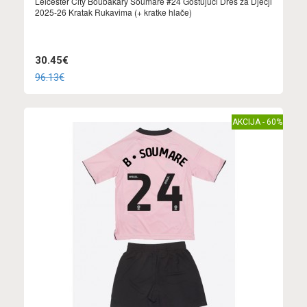
Leicester City Boubakary Soumare #24 Gostujuci Dres za Dječji
2025-26 Kratak Rukavima (+ kratke hlače)
30.45€
96.13€
AKCIJA - 60%