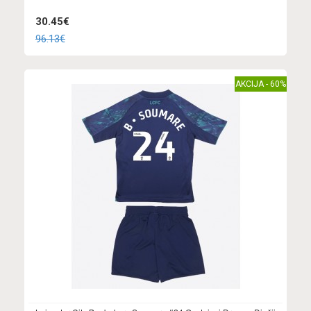
30.45€
96.13€
AKCIJA - 60%