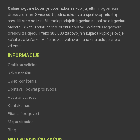
nogometni
Onlinenogomet.com
je dobar izbor za kupnju jeftini
dresovi online
. S više od 9 godina iskustva u sportskoj industriji,
preselili smo se iz naših maloprodajnih trgovina na online e-trgovinu.
Nogometni
Možete uživati u pristupačnoj cijeni uz visoku kvalitetu
dresovi za djecu
. Preko 300.000 zadovoljnih kupaca kupilo je ovdje
košulje za košarku. Mi ćemo zadržati izvrsnu razinu usluge cijelo
vrijeme.
INFORMACIJE
Grafikon veličine
Kako naručiti
Uvjeti korištenja
Dostava i povrat proizvoda
Vaša privatnost
Kontakti nas
Pitanja i odgovori
Mapa stranice
Blog
MOJ KORISNIČKI RAČUN