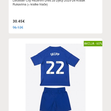
Leicester City Rezervni Dres za Dječji 2025-26 Kratak
Rukavima (+ kratke hlače)
30.45€
96.13€
AKCIJA - 60%