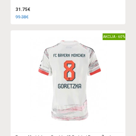
31.75€
99.38€
AKCIJA - 60%