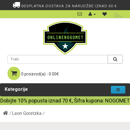
BESPLATNA DOSTAVA ZA NARUDŽBE IZNAD 60 €.
0 proizvod(a) - 0.00€
Kategorije
Dobijte
10%
popusta iznad
70
€, Šifra kupona:
NOGOMET
Leon Goretzka