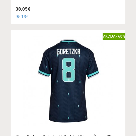
38.05€
95.13€
AKCIJA - 60%