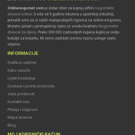
nogometni
Onlinenogomet.com
je dobar izbor za kupnju jeftini
dresovi online
. S više od 9 godina iskustva u sportskoj industriji,
preselili smo se iz naših maloprodajnih trgovina na online e-trgovinu.
Nogometni
Možete uživati u pristupačnoj cijeni uz visoku kvalitetu
dresovi za djecu
. Preko 300.000 zadovoljnih kupaca kupilo je ovdje
košulje za košarku. Mi ćemo zadržati izvrsnu razinu usluge cijelo
vrijeme.
INFORMACIJE
Grafikon veličine
Kako naručiti
Uvjeti korištenja
Dostava i povrat proizvoda
Vaša privatnost
Kontakti nas
Pitanja i odgovori
Mapa stranice
Blog
MOJ KORISNIČKI RAČUN