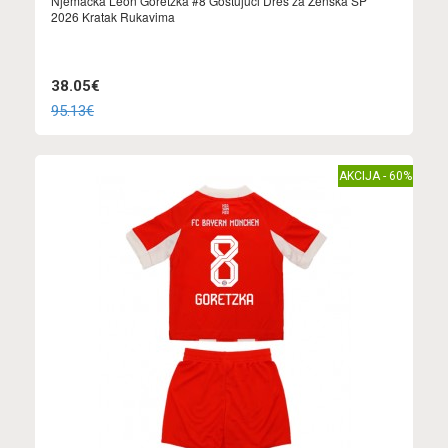
Njemačka Leon Goretzka #8 Gostujuci Dres za Ženska SP
2026 Kratak Rukavima
38.05€
95.13€
AKCIJA - 60%