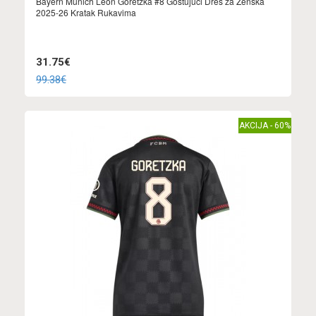
Bayern Munich Leon Goretzka #8 Gostujuci Dres za Ženska
2025-26 Kratak Rukavima
31.75€
99.38€
AKCIJA - 60%