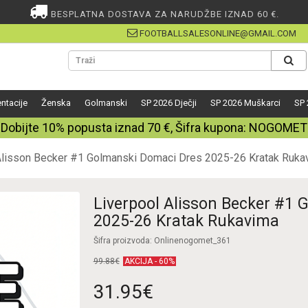
BESPLATNA DOSTAVA ZA NARUDŽBE IZNAD 60 €.
FOOTBALLSALESONLINE@GMAIL.COM
ntacije
Ženska
Golmanski
SP 2026 Dječji
SP 2026 Muškarci
SP 
Dobijte
10%
popusta iznad
70
€, Šifra kupona:
NOGOMET
Alisson Becker #1 Golmanski Domaci Dres 2025-26 Kratak Ruka
Liverpool Alisson Becker #1
2025-26 Kratak Rukavima
Šifra proizvoda: Onlinenogomet_361
99.88€
AKCIJA - 60%
31.95€