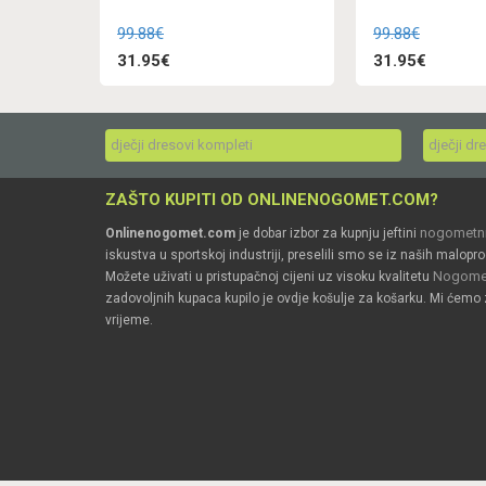
99.88€
99.88€
31.95€
31.95€
dječji dresovi kompleti
dječji dr
ZAŠTO KUPITI OD ONLINENOGOMET.COM?
nogometni
Onlinenogomet.com
je dobar izbor za kupnju jeftini
iskustva u sportskoj industriji, preselili smo se iz naših malopro
Nogomet
Možete uživati u pristupačnoj cijeni uz visoku kvalitetu
zadovoljnih kupaca kupilo je ovdje košulje za košarku. Mi ćemo 
vrijeme.