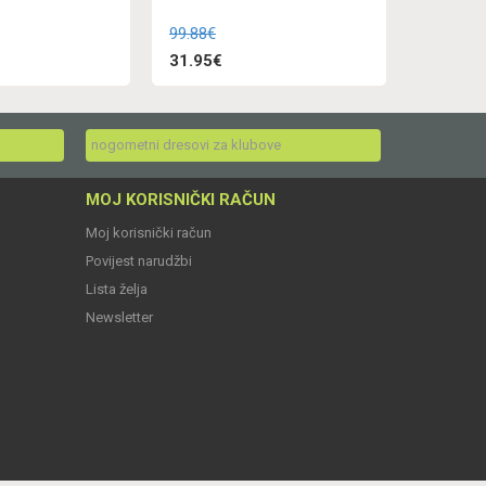
99.88€
31.95€
nogometni dresovi za klubove
MOJ KORISNIČKI RAČUN
Moj korisnički račun
Povijest narudžbi
Lista želja
Newsletter