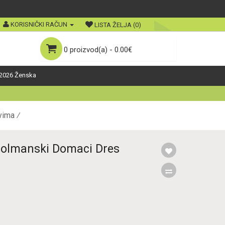
KORISNIČKI RAČUN
LISTA ŽELJA (0)
0 proizvod(a) - 0.00€
2026 Ženska
vima
 Golmanski Domaci Dres