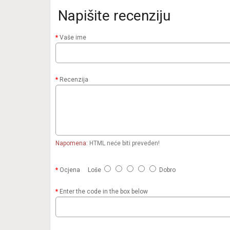
Napišite recenziju
Vaše ime
Recenzija
Napomena:
HTML neće biti preveden!
Ocjena
Loše
Dobro
Enter the code in the box below