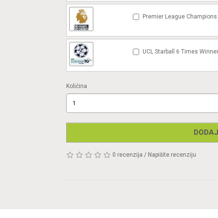
Premier League Champions 
UCL Starball 6 Times Winner
Količina
DODAJ
0 recenzija
/
Napišite recenziju