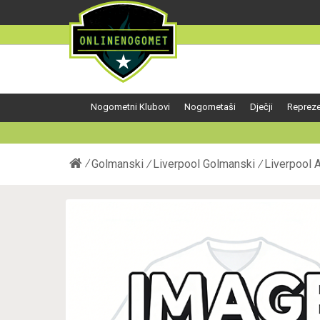
Nogometni Klubovi
Nogometaši
Dječji
Repreze
Golmanski
Liverpool Golmanski
Liverpool 