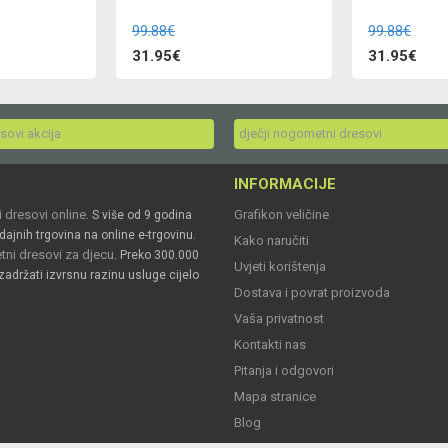
99.88€
99.88€
31.95€
31.95€
esovi akcija
dječji nogometni dresovi
INFORMACIJE
 dresovi online
Grafikon veličine
. S više od 9 godina
dajnih trgovina na online e-trgovinu.
Kako naručiti
ni dresovi za djecu
. Preko 300.000
Uvjeti korištenja
zadržati izvrsnu razinu usluge cijelo
Dostava i povrat proizvoda
Vaša privatnost
Kontakti nas
Pitanja i odgovori
Mapa stranice
Blog