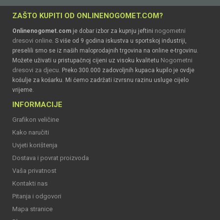
ZAŠTO KUPITI OD ONLINENOGOMET.COM?
nogometni
Onlinenogomet.com
je dobar izbor za kupnju jeftini
dresovi online
. S više od 9 godina iskustva u sportskoj industriji,
preselili smo se iz naših maloprodajnih trgovina na online e-trgovinu.
Nogometni
Možete uživati u pristupačnoj cijeni uz visoku kvalitetu
dresovi za djecu
. Preko 300.000 zadovoljnih kupaca kupilo je ovdje
košulje za košarku. Mi ćemo zadržati izvrsnu razinu usluge cijelo
vrijeme.
INFORMACIJE
Grafikon veličine
Kako naručiti
Uvjeti korištenja
Dostava i povrat proizvoda
Vaša privatnost
Kontakti nas
Pitanja i odgovori
Mapa stranice