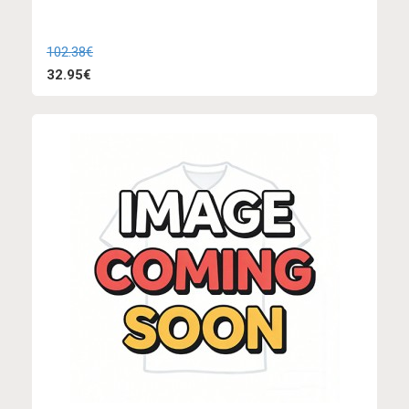
102.38€
32.95€