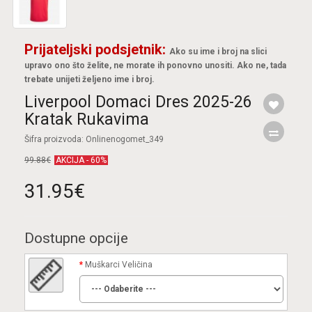
Prijateljski podsjetnik:
Ako su ime i broj na slici
upravo ono što želite, ne morate ih ponovno unositi. Ako ne, tada
trebate unijeti željeno ime i broj.
Liverpool Domaci Dres 2025-26
Kratak Rukavima
Šifra proizvoda: Onlinenogomet_349
99.88€
AKCIJA - 60%
31.95€
Dostupne opcije
Muškarci Veličina