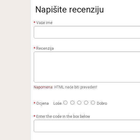
Napišite recenziju
Vaše ime
Recenzija
Napomena:
HTML neće biti preveden!
Ocjena
Loše
Dobro
Enter the code in the box below