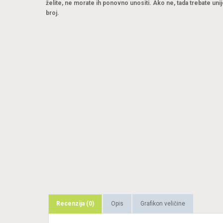
želite, ne morate ih ponovno unositi. Ako ne, tada trebate unij
broj.
Recenzija (0)
Opis
Grafikon veličine