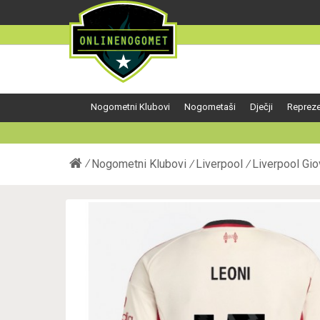
Nogometni Klubovi
Nogometaši
Dječji
Repreze
Nogometni Klubovi
Liverpool
Liverpool Gi