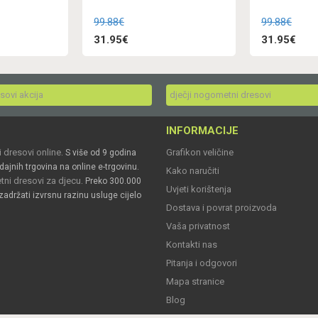
99.88€
99.88€
31.95€
31.95€
esovi akcija
dječji nogometni dresovi
INFORMACIJE
 dresovi online
Grafikon veličine
. S više od 9 godina
dajnih trgovina na online e-trgovinu.
Kako naručiti
ni dresovi za djecu
. Preko 300.000
Uvjeti korištenja
zadržati izvrsnu razinu usluge cijelo
Dostava i povrat proizvoda
Vaša privatnost
Kontakti nas
Pitanja i odgovori
Mapa stranice
Blog