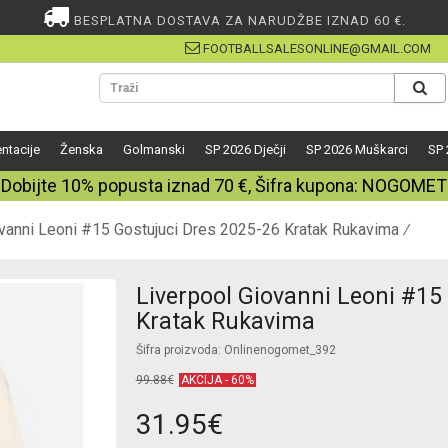
BESPLATNA DOSTAVA ZA NARUDŽBE IZNAD 60 €.
FOOTBALLSALESONLINE@GMAIL.COM
ntacije
Ženska
Golmanski
SP 2026 Dječji
SP 2026 Muškarci
SP 
Dobijte
10%
popusta iznad
70
€, Šifra kupona:
NOGOMET
ovanni Leoni #15 Gostujuci Dres 2025-26 Kratak Rukavima
Liverpool Giovanni Leoni #15
Kratak Rukavima
Šifra proizvoda: Onlinenogomet_392
99.88€
AKCIJA - 60%
31.95€