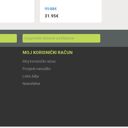
99.88€
31.95€
nogometni dresovi za klubove
MOJ KORISNIČKI RAČUN
Moj korisnički račun
Povijest narudžbi
Lista želja
Newsletter