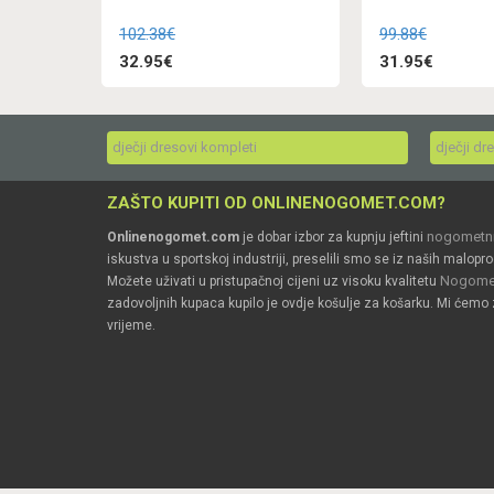
102.38€
99.88€
32.95€
31.95€
dječji dresovi kompleti
dječji dr
ZAŠTO KUPITI OD ONLINENOGOMET.COM?
nogometni
Onlinenogomet.com
je dobar izbor za kupnju jeftini
iskustva u sportskoj industriji, preselili smo se iz naših malopro
Nogomet
Možete uživati u pristupačnoj cijeni uz visoku kvalitetu
zadovoljnih kupaca kupilo je ovdje košulje za košarku. Mi ćemo 
vrijeme.