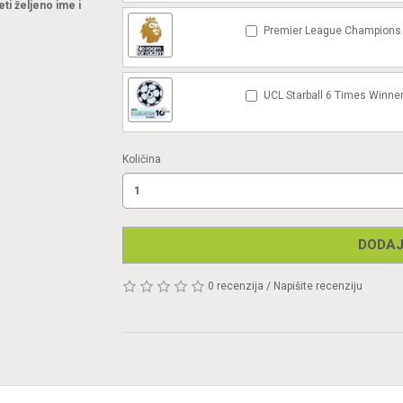
eti željeno ime i
Premier League Champions 
UCL Starball 6 Times Winner
Količina
DODAJ
0 recenzija
/
Napišite recenziju