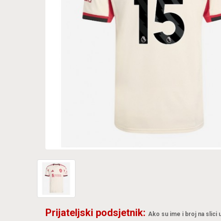
Prijateljski podsjetnik:
Ako su ime i broj na slici