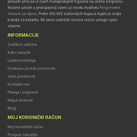
preselili smo se iz naših maloprodajnih trgovina na online e-trgovinu.
Nogometni
Možete uživati u pristupačnoj cijeni uz visoku kvalitetu
dresovi za djecu
. Preko 300.000 zadovoljnih kupaca kupilo je ovdje
košulje za košarku. Mi ćemo zadržati izvrsnu razinu usluge cijelo
vrijeme.
INFORMACIJE
Grafikon veličine
Kako naručiti
Uvjeti korištenja
Dostava i povrat proizvoda
Vaša privatnost
Kontakti nas
Pitanja i odgovori
Mapa stranice
Blog
MOJ KORISNIČKI RAČUN
Moj korisnički račun
Povijest narudžbi