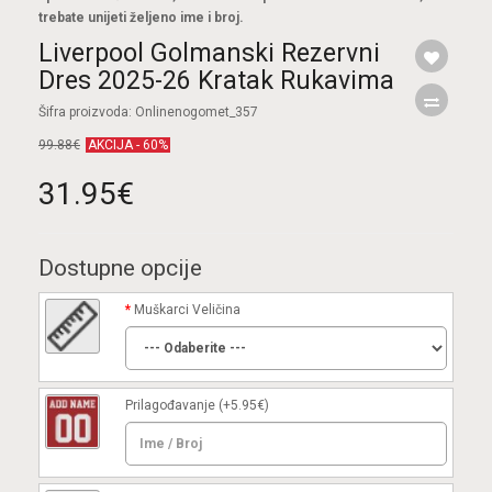
trebate unijeti željeno ime i broj.
Liverpool Golmanski Rezervni
Dres 2025-26 Kratak Rukavima
Šifra proizvoda: Onlinenogomet_357
99.88€
AKCIJA - 60%
31.95€
Dostupne opcije
Muškarci Veličina
Prilagođavanje
(+5.95€)