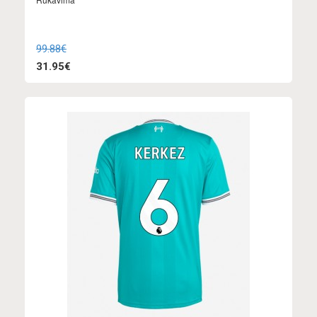
99.88€
31.95€