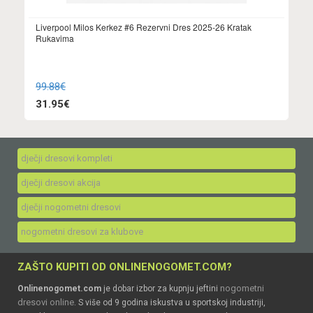
Liverpool Milos Kerkez #6 Rezervni Dres 2025-26 Kratak
Rukavima
99.88€
31.95€
dječji dresovi kompleti
dječji dresovi akcija
dječji nogometni dresovi
nogometni dresovi za klubove
ZAŠTO KUPITI OD ONLINENOGOMET.COM?
nogometni
Onlinenogomet.com
je dobar izbor za kupnju jeftini
dresovi online
. S više od 9 godina iskustva u sportskoj industriji,