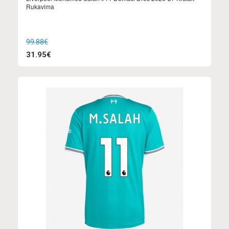
Rukavima
99.88€
31.95€