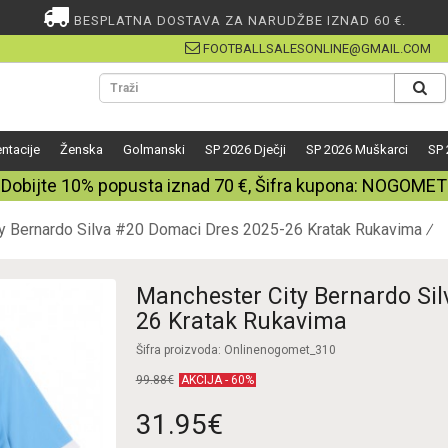
BESPLATNA DOSTAVA ZA NARUDŽBE IZNAD 60 €.
FOOTBALLSALESONLINE@GMAIL.COM
ntacije
Ženska
Golmanski
SP 2026 Dječji
SP 2026 Muškarci
SP 
Dobijte
10%
popusta iznad
70
€, Šifra kupona:
NOGOMET
y Bernardo Silva #20 Domaci Dres 2025-26 Kratak Rukavima
Manchester City Bernardo Si
26 Kratak Rukavima
Šifra proizvoda: Onlinenogomet_310
99.88€
AKCIJA - 60%
31.95€