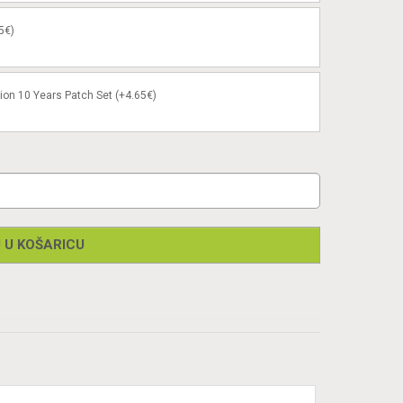
5€)
ion 10 Years Patch Set (+4.65€)
 U KOŠARICU