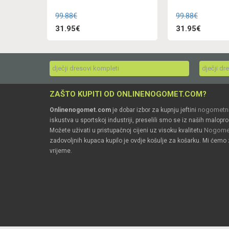
99.88€
99.88€
31.95€
31.95€
dječji dresovi kompleti
dječji dr
ZAŠTO KUPITI OD ONLINENOGOMET.COM?
nogometni
Onlinenogomet.com
je dobar izbor za kupnju jeftini
iskustva u sportskoj industriji, preselili smo se iz naših malopro
Nogomet
Možete uživati u pristupačnoj cijeni uz visoku kvalitetu
zadovoljnih kupaca kupilo je ovdje košulje za košarku. Mi ćemo 
vrijeme.