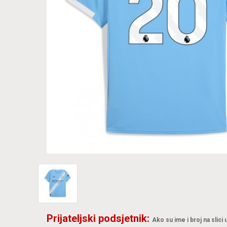
Prijateljski podsjetnik:
Ako su ime i broj na slici