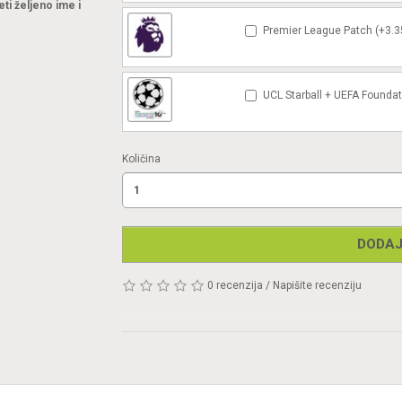
eti željeno ime i
Premier League Patch (+3.3
UCL Starball + UEFA Foundat
Količina
DODAJ
0 recenzija
/
Napišite recenziju