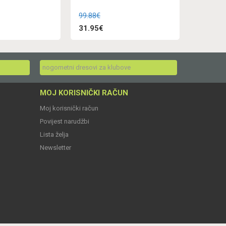
99.88€
31.95€
nogometni dresovi za klubove
MOJ KORISNIČKI RAČUN
Moj korisnički račun
Povijest narudžbi
Lista želja
Newsletter