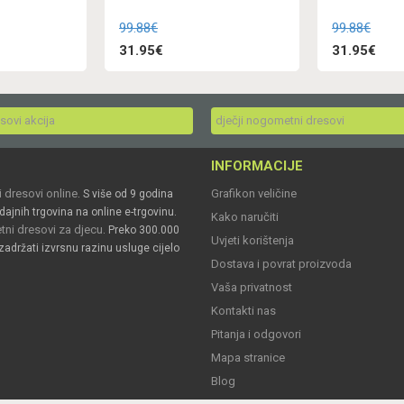
99.88€
99.88€
31.95€
31.95€
esovi akcija
dječji nogometni dresovi
INFORMACIJE
 dresovi online
Grafikon veličine
. S više od 9 godina
dajnih trgovina na online e-trgovinu.
Kako naručiti
ni dresovi za djecu
. Preko 300.000
Uvjeti korištenja
zadržati izvrsnu razinu usluge cijelo
Dostava i povrat proizvoda
Vaša privatnost
Kontakti nas
Pitanja i odgovori
Mapa stranice
Blog