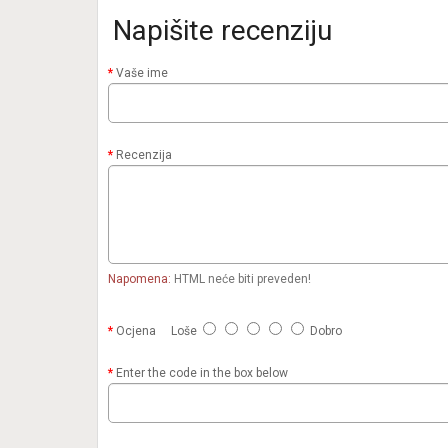
Napišite recenziju
Vaše ime
Recenzija
Napomena:
HTML neće biti preveden!
Ocjena
Loše
Dobro
Enter the code in the box below