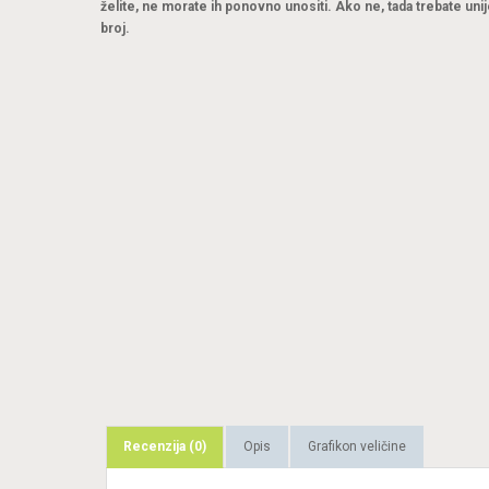
želite, ne morate ih ponovno unositi. Ako ne, tada trebate unij
broj.
Recenzija (0)
Opis
Grafikon veličine