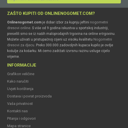
ZAŠTO KUPITI OD ONLINENOGOMET.COM?
nogometni
Onlinenogomet.com
je dobar izbor za kupnju jeftini
dresovi online
. S više od 9 godina iskustva u sportskoj industriji,
preselili smo se iz naših maloprodajnih trgovina na online e-trgovinu.
Nogometni
Možete uživati u pristupačnoj cijeni uz visoku kvalitetu
dresovi za djecu
. Preko 300.000 zadovoljnih kupaca kupilo je ovdje
košulje za košarku. Mi ćemo zadržati izvrsnu razinu usluge cijelo
vrijeme.
INFORMACIJE
Grafikon veličine
Kako naručiti
Uvjeti korištenja
Dostava i povrat proizvoda
Vaša privatnost
Kontakti nas
Pitanja i odgovori
Mapa stranice