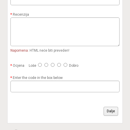
Recenzija
Napomena:
HTML neće biti preveden!
Ocjena
Loše
Dobro
Enter the code in the box below
Dalje