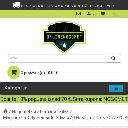
BESPLATNA DOSTAVA ZA NARUDŽBE IZNAD 60 €.
0 proizvod(a) - 0.00€
Kategorije
Dobijte
10%
popusta iznad
70
€, Šifra kupona:
NOGOMET
Nogometaši
Bernardo Silva
Manchester City Bernardo Silva #20 Gostujuci Dres 2025-26 K