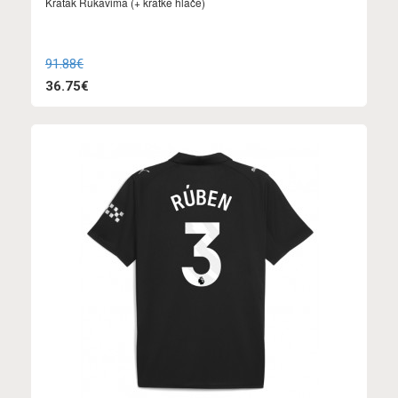
Kratak Rukavima (+ kratke hlače)
91.88€
36.75€