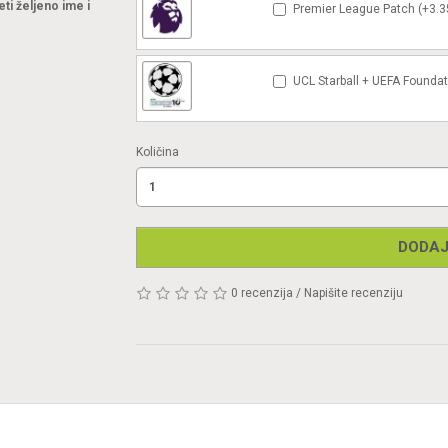
eti željeno ime i
Premier League Patch (+3.3
UCL Starball + UEFA Foundat
Količina
DODAJ
0 recenzija
/
Napišite recenziju