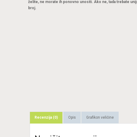
želite, ne morate ih ponovno unositi. Ako ne, tada trebate unij
broj.
Recenzija (0)
Opis
Grafikon veličine