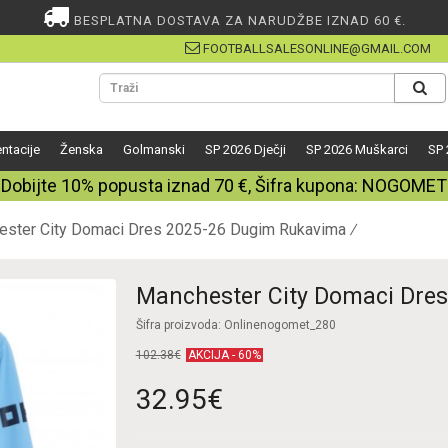
BESPLATNA DOSTAVA ZA NARUDŽBE IZNAD 60 €.
FOOTBALLSALESONLINE@GMAIL.COM
ntacije
Ženska
Golmanski
SP 2026 Dječji
SP 2026 Muškarci
SP 
Dobijte
10%
popusta iznad
70
€, Šifra kupona:
NOGOMET
ester City Domaci Dres 2025-26 Dugim Rukavima
Manchester City Domaci Dre
Šifra proizvoda: Onlinenogomet_280
102.38€
AKCIJA - 60%
32.95€