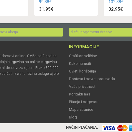
99.88€
102.38€
31.95€
32.95€
esovi akcija
dječji nogometni dresovi
INFORMACIJE
 dresovi online
Grafikon veličine
. S više od 9 godina
dajnih trgovina na online e-trgovinu.
Kako naručiti
ni dresovi za djecu
. Preko 300.000
Uvjeti korištenja
zadržati izvrsnu razinu usluge cijelo
Dostava i povrat proizvoda
Vaša privatnost
Kontakti nas
Pitanja i odgovori
Mapa stranice
Blog
NAČIN PLAĆANJA: