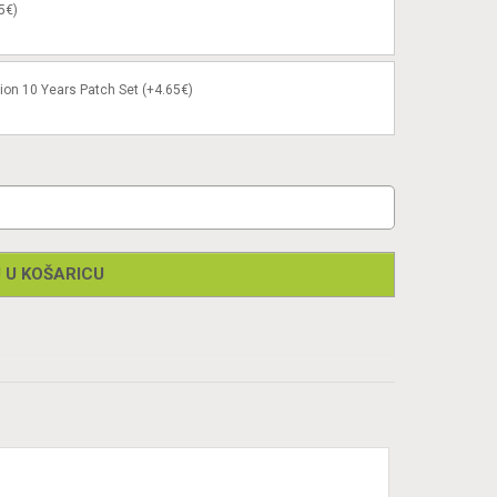
5€)
ion 10 Years Patch Set (+4.65€)
 U KOŠARICU