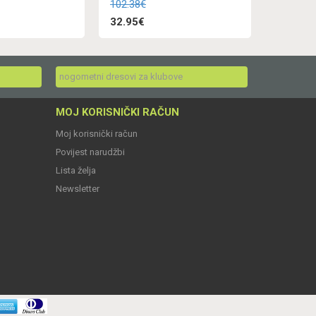
102.38€
32.95€
nogometni dresovi za klubove
MOJ KORISNIČKI RAČUN
Moj korisnički račun
Povijest narudžbi
Lista želja
Newsletter