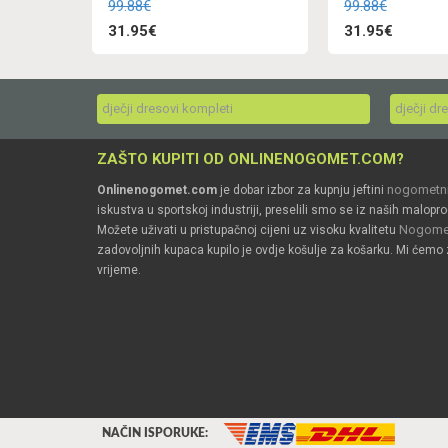
99.88€
99.88€
31.95€
31.95€
dječji dresovi kompleti
dječji dr
ZAŠTO KUPITI OD ONLINENOGOMET.COM?
nogometni
Onlinenogomet.com
je dobar izbor za kupnju jeftini
iskustva u sportskoj industriji, preselili smo se iz naših malopro
Nogomet
Možete uživati u pristupačnoj cijeni uz visoku kvalitetu
zadovoljnih kupaca kupilo je ovdje košulje za košarku. Mi ćemo 
vrijeme.
NAČIN ISPORUKE: