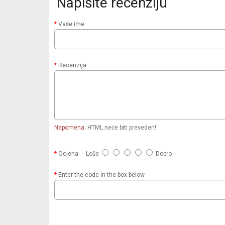
Napišite recenziju
Vaše ime
Recenzija
Napomena:
HTML neće biti preveden!
Ocjena
Loše
Dobro
Enter the code in the box below