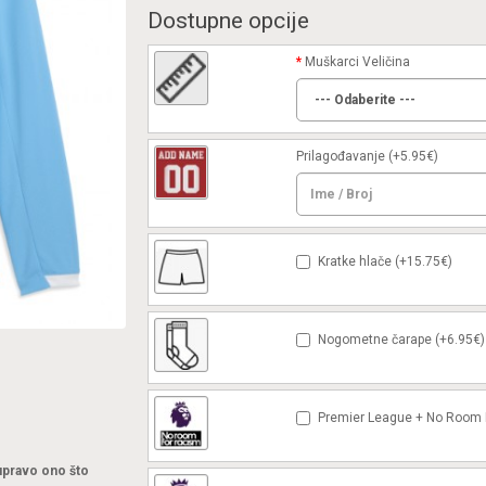
Dostupne opcije
Muškarci Veličina
Prilagođavanje
(+5.95€)
Kratke hlače (+15.75€)
Nogometne čarape (+6.95€)
Premier League + No Room F
 upravo ono što