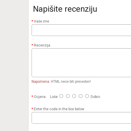
Napišite recenziju
Vaše ime
Recenzija
Napomena:
HTML neće biti preveden!
Ocjena
Loše
Dobro
Enter the code in the box below