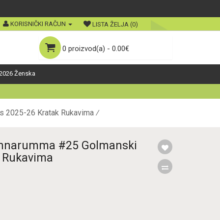
KORISNIČKI RAČUN
LISTA ŽELJA (0)
0 proizvod(a) - 0.00€
2026 Ženska
es 2025-26 Kratak Rukavima
Donnarumma #25 Golmanski
k Rukavima