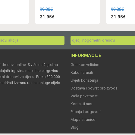
99.88€
99.88€
31.95€
31.95€
esovi akcija
dječji nogometni dresovi
INFORMACIJE
 dresovi online
Grafikon veličine
. S više od 9 godina
dajnih trgovina na online e-trgovinu.
Kako naručiti
ni dresovi za djecu
. Preko 300.000
Uvjeti korištenja
zadržati izvrsnu razinu usluge cijelo
Dostava i povrat proizvoda
Vaša privatnost
Kontakti nas
Pitanja i odgovori
Mapa stranice
Blog