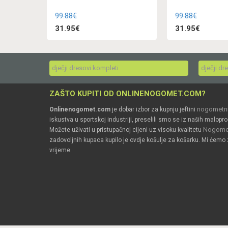
99.88€
99.88€
31.95€
31.95€
dječji dresovi kompleti
dječji dr
ZAŠTO KUPITI OD ONLINENOGOMET.COM?
nogometni
Onlinenogomet.com
je dobar izbor za kupnju jeftini
iskustva u sportskoj industriji, preselili smo se iz naših malopro
Nogomet
Možete uživati u pristupačnoj cijeni uz visoku kvalitetu
zadovoljnih kupaca kupilo je ovdje košulje za košarku. Mi ćemo 
vrijeme.