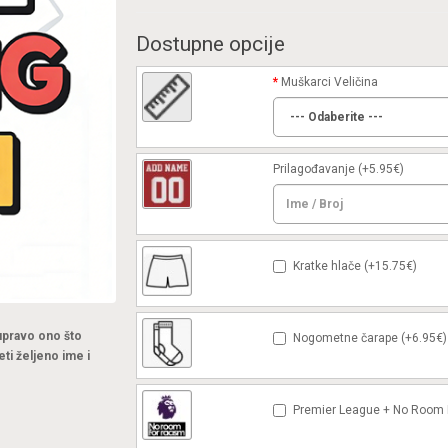
Dostupne opcije
Muškarci Veličina
Prilagođavanje
(+5.95€)
Kratke hlače (+15.75€)
 upravo ono što
Nogometne čarape (+6.95€)
eti željeno ime i
Premier League + No Room F