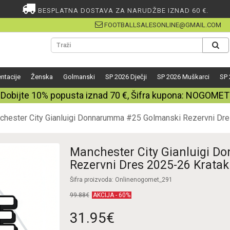
BESPLATNA DOSTAVA ZA NARUDŽBE IZNAD 60 €.
FOOTBALLSALESONLINE@GMAIL.COM
ntacije
Ženska
Golmanski
SP 2026 Dječji
SP 2026 Muškarci
SP 
Dobijte
10%
popusta iznad
70
€, Šifra kupona:
NOGOMET
chester City Gianluigi Donnarumma #25 Golmanski Rezervni Dr
Manchester City Gianluigi 
Rezervni Dres 2025-26 Krata
Šifra proizvoda: Onlinenogomet_291
99.88€
AKCIJA - 60%
31.95€