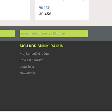
96.13€
30.45€
nogometni dresovi za klubove
MOJ KORISNIČKI RAČUN
Moj korisnički račun
Povijest narudžbi
Lista želja
Newsletter