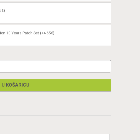
5€)
ion 10 Years Patch Set (+4.65€)
 U KOŠARICU