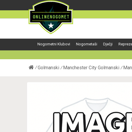
Nogometni Klubovi
Nogometaši
Dječji
Repreze
Golmanski
Manchester City Golmanski
Man