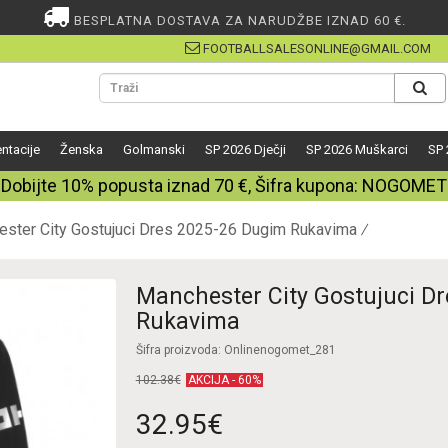
BESPLATNA DOSTAVA ZA NARUDŽBE IZNAD 60 €.
FOOTBALLSALESONLINE@GMAIL.COM
ntacije
Ženska
Golmanski
SP 2026 Dječji
SP 2026 Muškarci
SP 
Dobijte
10%
popusta iznad
70
€, Šifra kupona:
NOGOMET
ster City Gostujuci Dres 2025-26 Dugim Rukavima
Manchester City Gostujuci D
Rukavima
Šifra proizvoda: Onlinenogomet_281
102.38€
AKCIJA - 60%
32.95€