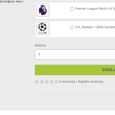
eti željeno ime i
Premier League Patch (+3.3
UCL Starball + UEFA Foundat
Količina
DODAJ
0 recenzija
/
Napišite recenziju