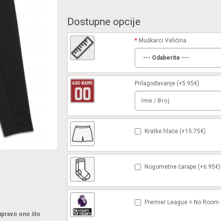
Dostupne opcije
Muškarci Veličina
Prilagođavanje
(+5.95€)
Kratke hlače (+15.75€)
Nogometne čarape (+6.95€)
Premier League + No Room F
 upravo ono što