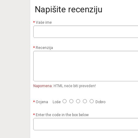
Napišite recenziju
Vaše ime
Recenzija
Napomena:
HTML neće biti preveden!
Ocjena
Loše
Dobro
Enter the code in the box below