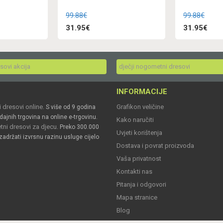
99.88€
99.88€
31.95€
31.95€
esovi akcija
dječji nogometni dresovi
INFORMACIJE
 dresovi online
Grafikon veličine
. S više od 9 godina
dajnih trgovina na online e-trgovinu.
Kako naručiti
ni dresovi za djecu
. Preko 300.000
Uvjeti korištenja
zadržati izvrsnu razinu usluge cijelo
Dostava i povrat proizvoda
Vaša privatnost
Kontakti nas
Pitanja i odgovori
Mapa stranice
Blog