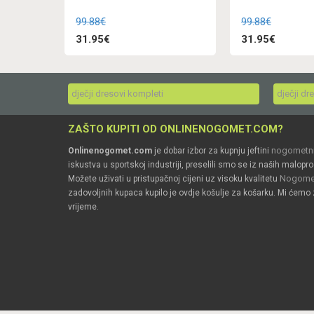
99.88€
99.88€
31.95€
31.95€
dječji dresovi kompleti
dječji dr
ZAŠTO KUPITI OD ONLINENOGOMET.COM?
nogometni
Onlinenogomet.com
je dobar izbor za kupnju jeftini
iskustva u sportskoj industriji, preselili smo se iz naših malopro
Nogomet
Možete uživati u pristupačnoj cijeni uz visoku kvalitetu
zadovoljnih kupaca kupilo je ovdje košulje za košarku. Mi ćemo 
vrijeme.