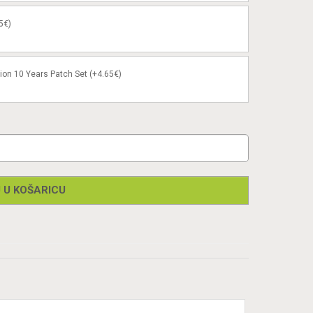
5€)
ion 10 Years Patch Set (+4.65€)
 U KOŠARICU