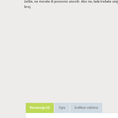
želite, ne morate ih ponovno unositi. Ako ne, tada trebate unij
broj.
Recenzija (0)
Opis
Grafikon veličine