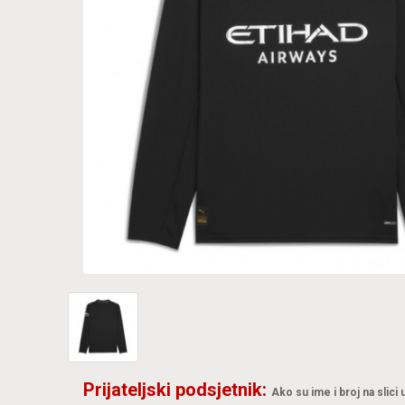
Prijateljski podsjetnik:
Ako su ime i broj na slici