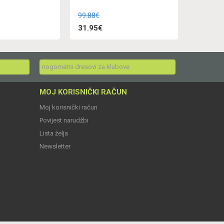
99.88€
31.95€
nogometni dresovi za klubove
MOJ KORISNIČKI RAČUN
Moj korisnički račun
Povijest narudžbi
Lista želja
Newsletter