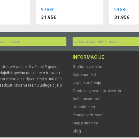
99.88€
99.88€
31.95€
31.95€
esovi akcija
dječji nogometni dresovi
INFORMACIJE
 dresovi online
Grafikon veličine
. S više od 9 godina
dajnih trgovina na online e-trgovinu.
Kako naručiti
ni dresovi za djecu
. Preko 300.000
Uvjeti korištenja
zadržati izvrsnu razinu usluge cijelo
Dostava i povrat proizvoda
Vaša privatnost
Kontakti nas
Pitanja i odgovori
Mapa stranice
Blog