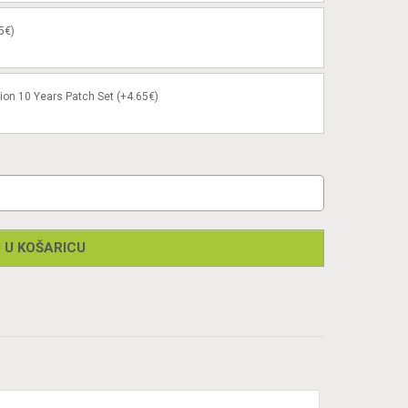
5€)
ion 10 Years Patch Set (+4.65€)
 U KOŠARICU