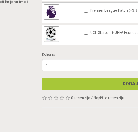
eti željeno ime i
Premier League Patch (+3.3
UCL Starball + UEFA Foundat
Količina
DODAJ
0 recenzija
/
Napišite recenziju