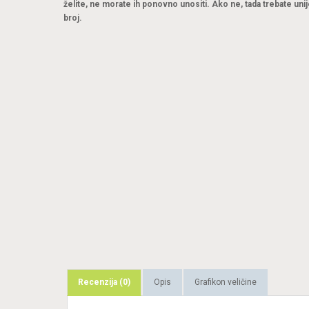
želite, ne morate ih ponovno unositi. Ako ne, tada trebate unij
broj.
Recenzija (0)
Opis
Grafikon veličine