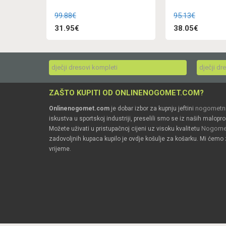
99.88€
95.13€
31.95€
38.05€
dječji dresovi kompleti
dječji dr
ZAŠTO KUPITI OD ONLINENOGOMET.COM?
nogometni
Onlinenogomet.com
je dobar izbor za kupnju jeftini
iskustva u sportskoj industriji, preselili smo se iz naših malopro
Nogomet
Možete uživati u pristupačnoj cijeni uz visoku kvalitetu
zadovoljnih kupaca kupilo je ovdje košulje za košarku. Mi ćemo 
vrijeme.