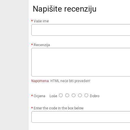
Napišite recenziju
Vaše ime
Recenzija
Napomena:
HTML neće biti preveden!
Ocjena
Loše
Dobro
Enter the code in the box below