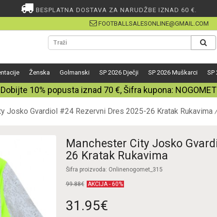
BESPLATNA DOSTAVA ZA NARUDŽBE IZNAD 60 €.
FOOTBALLSALESONLINE@GMAIL.COM
ntacije
Ženska
Golmanski
SP 2026 Dječji
SP 2026 Muškarci
SP 
Dobijte
10%
popusta iznad
70
€, Šifra kupona:
NOGOMET
ty Josko Gvardiol #24 Rezervni Dres 2025-26 Kratak Rukavima
Manchester City Josko Gvardi
26 Kratak Rukavima
Šifra proizvoda: Onlinenogomet_315
99.88€
AKCIJA - 60%
31.95€