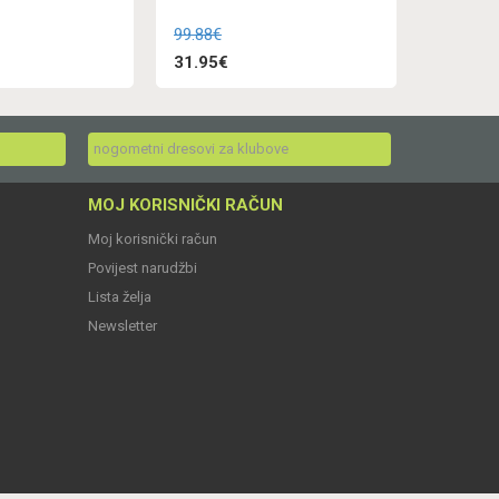
99.88€
31.95€
nogometni dresovi za klubove
MOJ KORISNIČKI RAČUN
Moj korisnički račun
Povijest narudžbi
Lista želja
Newsletter