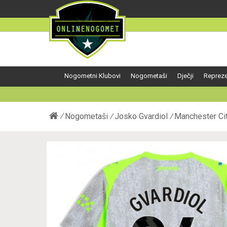
Nogometni Klubovi
Nogometaši
Dječji
Repreze
Nogometaši
Josko Gvardiol
Manchester Ci