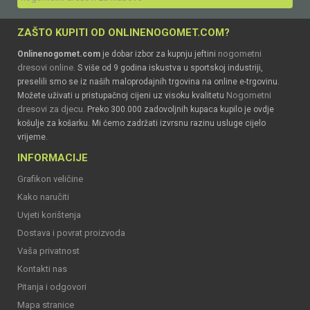
ZAŠTO KUPITI OD ONLINENOGOMET.COM?
nogometni
Onlinenogomet.com
je dobar izbor za kupnju jeftini
dresovi online
. S više od 9 godina iskustva u sportskoj industriji,
preselili smo se iz naših maloprodajnih trgovina na online e-trgovinu.
Nogometni
Možete uživati u pristupačnoj cijeni uz visoku kvalitetu
dresovi za djecu
. Preko 300.000 zadovoljnih kupaca kupilo je ovdje
košulje za košarku. Mi ćemo zadržati izvrsnu razinu usluge cijelo
vrijeme.
INFORMACIJE
Grafikon veličine
Kako naručiti
Uvjeti korištenja
Dostava i povrat proizvoda
Vaša privatnost
Kontakti nas
Pitanja i odgovori
Mapa stranice