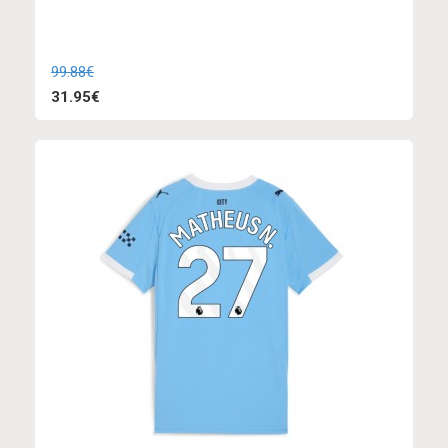
99.88€
31.95€