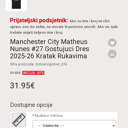
Prijateljski podsjetnik:
Ako su ime i broj na slici
upravo ono što želite, ne morate ih ponovno unositi. Ako ne, tada
trebate unijeti željeno ime i broj.
Manchester City Matheus
Nunes #27 Gostujuci Dres
2025-26 Kratak Rukavima
Šifra proizvoda: Onlinenogomet_326
99.88€
AKCIJA - 60%
31.95€
Dostupne opcije
Muškarci Veličina