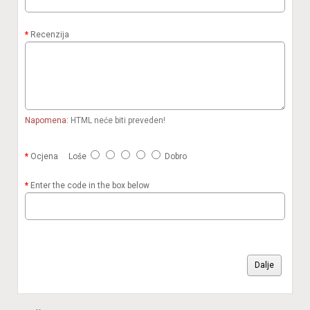
Recenzija
Napomena:
HTML neće biti preveden!
Ocjena
Loše
Dobro
Enter the code in the box below
Dalje