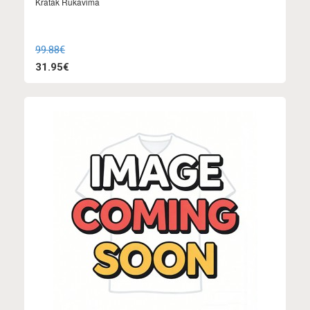
Kratak Rukavima
99.88€
31.95€