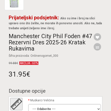
Prijateljski podsjetnik:
Ako su ime i broj na slici
upravo ono što želite, ne morate ih ponovno unositi. Ako ne, tada
trebate unijeti željeno ime i broj.
Manchester City Phil Foden #47
Rezervni Dres 2025-26 Kratak
Rukavima
Šifra proizvoda: Onlinenogomet_300
99.88€
AKCIJA - 60%
31.95€
Dostupne opcije
Muškarci Veličina