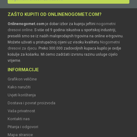
ZAŠTO KUPITI OD ONLINENOGOMET.COM?
nogometni
Onlinenogomet.com
je dobar izbor za kupnju jeftini
dresovi online
. S više od 9 godina iskustva u sportskoj industriji,
preselili smo se iz naših maloprodajnih trgovina na online e-trgovinu.
Nogometni
Možete uživati u pristupačnoj cijeni uz visoku kvalitetu
dresovi za djecu
. Preko 300.000 zadovoljnih kupaca kupilo je ovdje
košulje za košarku. Mi ćemo zadržati izvrsnu razinu usluge cijelo
vrijeme.
INFORMACIJE
Grafikon veličine
Kako naručiti
Uvjeti korištenja
Dostava i povrat proizvoda
Vaša privatnost
Kontakti nas
Pitanja i odgovori
Mapa stranice