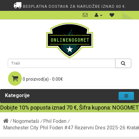
BESPLATNA DOSTAVA ZA NARUDŽBE IZNAD 60 €.
0 proizvod(a) - 0.00€
Kategorije
Dobijte
10%
popusta iznad
70
€, Šifra kupona:
NOGOMET
Nogometaši
Phil Foden
Manchester City Phil Foden #47 Rezervni Dres 2025-26 Krata