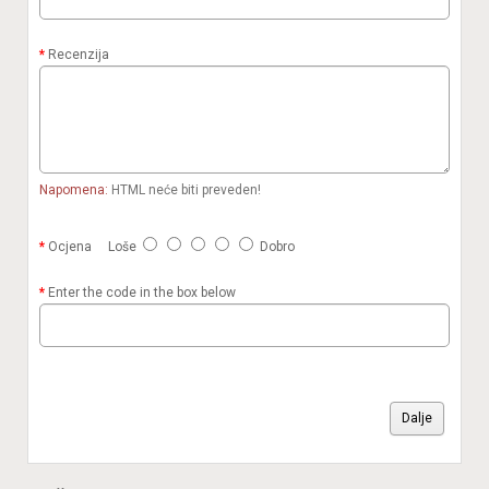
Recenzija
Napomena:
HTML neće biti preveden!
Ocjena
Loše
Dobro
Enter the code in the box below
Dalje