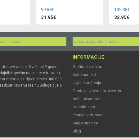
99.88€
102.38€
31.95€
32.95€
esovi akcija
dječji nogometni dresovi
INFORMACIJE
 dresovi online
Grafikon veličine
. S više od 9 godina
dajnih trgovina na online e-trgovinu.
Kako naručiti
ni dresovi za djecu
. Preko 300.000
Uvjeti korištenja
zadržati izvrsnu razinu usluge cijelo
Dostava i povrat proizvoda
Vaša privatnost
Kontakti nas
Pitanja i odgovori
Mapa stranice
Blog