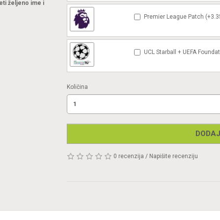
eti željeno ime i
Premier League Patch (+3.3
UCL Starball + UEFA Foundat
Količina
DODAJ
0 recenzija
/
Napišite recenziju