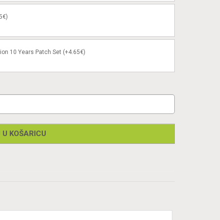
5€)
ion 10 Years Patch Set (+4.65€)
 U KOŠARICU