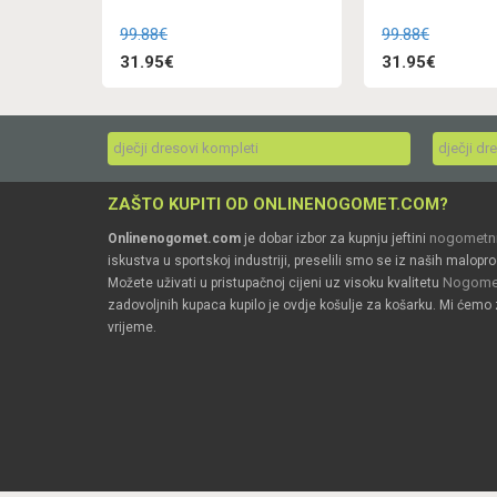
99.88€
99.88€
31.95€
31.95€
dječji dresovi kompleti
dječji dr
ZAŠTO KUPITI OD ONLINENOGOMET.COM?
nogometni
Onlinenogomet.com
je dobar izbor za kupnju jeftini
iskustva u sportskoj industriji, preselili smo se iz naših malopro
Nogomet
Možete uživati u pristupačnoj cijeni uz visoku kvalitetu
zadovoljnih kupaca kupilo je ovdje košulje za košarku. Mi ćemo 
vrijeme.