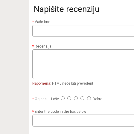
Napišite recenziju
Vaše ime
Recenzija
Napomena:
HTML neće biti preveden!
Ocjena
Loše
Dobro
Enter the code in the box below