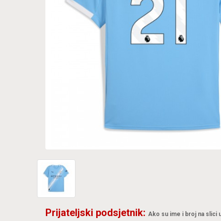
Prijateljski podsjetnik:
Ako su ime i broj na slici