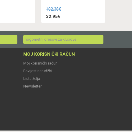
102.38€
32.95€
nogometni dresovi za klubove
MOJ KORISNIČKI RAČUN
Moj korisnički račun
Povijest narudžbi
Lista želja
Newsletter