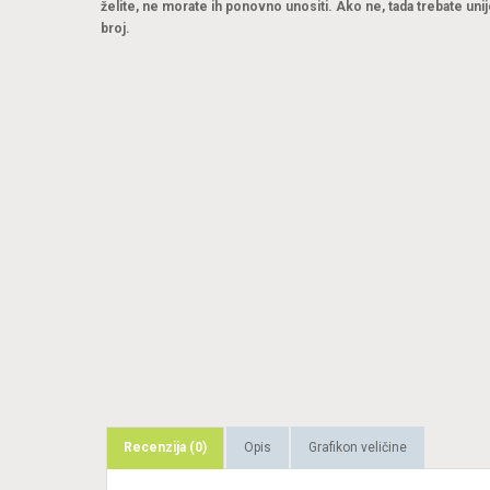
želite, ne morate ih ponovno unositi. Ako ne, tada trebate unij
broj.
Recenzija (0)
Opis
Grafikon veličine