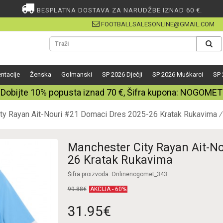
BESPLATNA DOSTAVA ZA NARUDŽBE IZNAD 60 €.
FOOTBALLSALESONLINE@GMAIL.COM
ntacije
Ženska
Golmanski
SP 2026 Dječji
SP 2026 Muškarci
SP 
Dobijte
10%
popusta iznad
70
€, Šifra kupona:
NOGOMET
ty Rayan Ait-Nouri #21 Domaci Dres 2025-26 Kratak Rukavima
Manchester City Rayan Ait-N
26 Kratak Rukavima
Šifra proizvoda: Onlinenogomet_343
99.88€
AKCIJA - 60%
31.95€