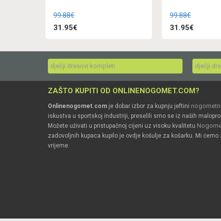
99.88€
99.88€
31.95€
31.95€
dječji dresovi kompleti
dječji dr
ZAŠTO KUPITI OD ONLINENOGOMET.COM?
nogometni
Onlinenogomet.com
je dobar izbor za kupnju jeftini
iskustva u sportskoj industriji, preselili smo se iz naših malopro
Nogomet
Možete uživati u pristupačnoj cijeni uz visoku kvalitetu
zadovoljnih kupaca kupilo je ovdje košulje za košarku. Mi ćemo 
vrijeme.