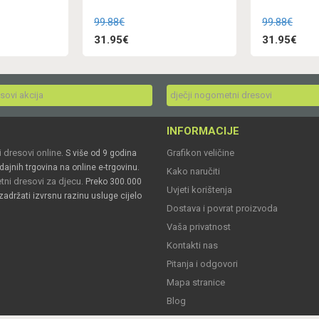
99.88€
99.88€
31.95€
31.95€
esovi akcija
dječji nogometni dresovi
INFORMACIJE
 dresovi online
Grafikon veličine
. S više od 9 godina
dajnih trgovina na online e-trgovinu.
Kako naručiti
ni dresovi za djecu
. Preko 300.000
Uvjeti korištenja
zadržati izvrsnu razinu usluge cijelo
Dostava i povrat proizvoda
Vaša privatnost
Kontakti nas
Pitanja i odgovori
Mapa stranice
Blog