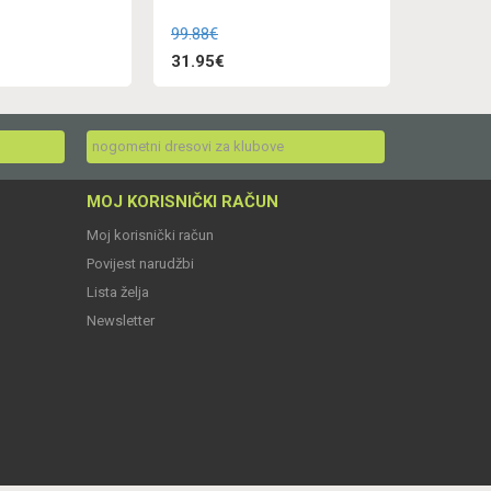
99.88€
31.95€
nogometni dresovi za klubove
MOJ KORISNIČKI RAČUN
Moj korisnički račun
Povijest narudžbi
Lista želja
Newsletter