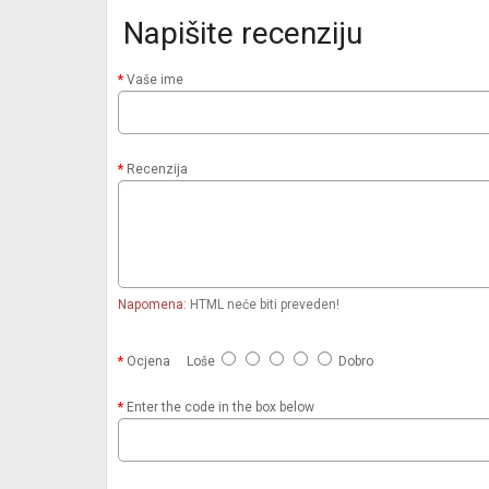
Napišite recenziju
Vaše ime
Recenzija
Napomena:
HTML neće biti preveden!
Ocjena
Loše
Dobro
Enter the code in the box below