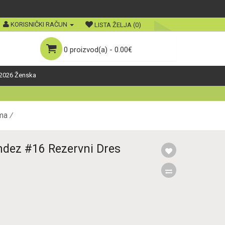
KORISNIČKI RAČUN
LISTA ŽELJA (0)
0 proizvod(a) - 0.00€
2026 Ženska
ma
ndez #16 Rezervni Dres