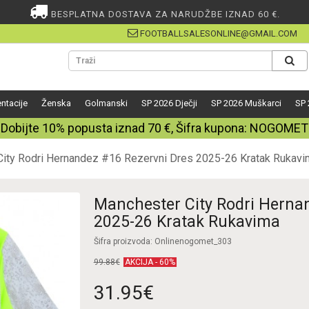
BESPLATNA DOSTAVA ZA NARUDŽBE IZNAD 60 €.
FOOTBALLSALESONLINE@GMAIL.COM
ntacije
Ženska
Golmanski
SP 2026 Dječji
SP 2026 Muškarci
SP 
Dobijte
10%
popusta iznad
70
€, Šifra kupona:
NOGOMET
ity Rodri Hernandez #16 Rezervni Dres 2025-26 Kratak Rukavi
Manchester City Rodri Herna
2025-26 Kratak Rukavima
Šifra proizvoda: Onlinenogomet_303
99.88€
AKCIJA - 60%
31.95€