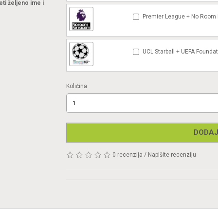
eti željeno ime i
Premier League + No Room F
UCL Starball + UEFA Foundat
Količina
DODAJ
0 recenzija
/
Napišite recenziju