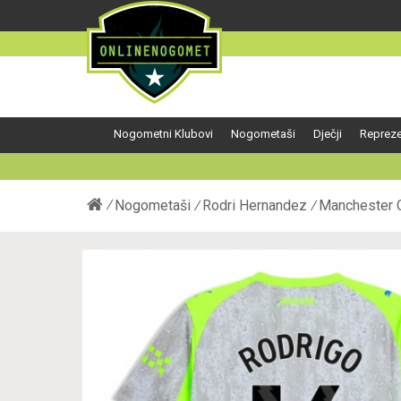
Nogometni Klubovi
Nogometaši
Dječji
Repreze
Nogometaši
Rodri Hernandez
Manchester C