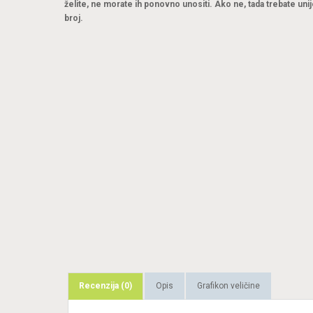
želite, ne morate ih ponovno unositi. Ako ne, tada trebate unij
broj.
Recenzija (0)
Opis
Grafikon veličine