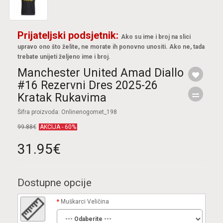
Prijateljski podsjetnik:
Ako su ime i broj na slici
upravo ono što želite, ne morate ih ponovno unositi. Ako ne, tada
trebate unijeti željeno ime i broj.
Manchester United Amad Diallo
#16 Rezervni Dres 2025-26
Kratak Rukavima
Šifra proizvoda: Onlinenogomet_198
99.88€
AKCIJA - 60%
31.95€
Dostupne opcije
Muškarci Veličina