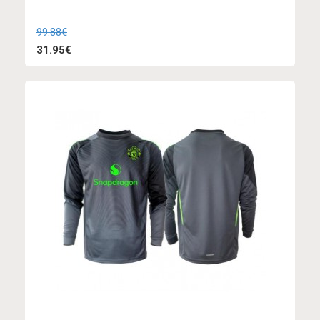
99.88€
31.95€