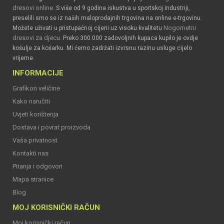
dresovi online
. S više od 9 godina iskustva u sportskoj industriji,
preselili smo se iz naših maloprodajnih trgovina na online e-trgovinu.
Nogometni
Možete uživati u pristupačnoj cijeni uz visoku kvalitetu
dresovi za djecu
. Preko 300.000 zadovoljnih kupaca kupilo je ovdje
košulje za košarku. Mi ćemo zadržati izvrsnu razinu usluge cijelo
vrijeme.
INFORMACIJE
Grafikon veličine
Kako naručiti
Uvjeti korištenja
Dostava i povrat proizvoda
Vaša privatnost
Kontakti nas
Pitanja i odgovori
Mapa stranice
Blog
MOJ KORISNIČKI RAČUN
Moj korisnički račun