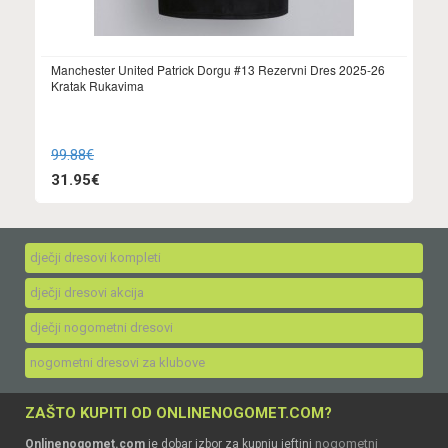
Manchester United Patrick Dorgu #13 Rezervni Dres 2025-26
Kratak Rukavima
99.88€
31.95€
dječji dresovi kompleti
dječji dresovi akcija
dječji nogometni dresovi
nogometni dresovi za klubove
ZAŠTO KUPITI OD ONLINENOGOMET.COM?
nogometni
Onlinenogomet.com
je dobar izbor za kupnju jeftini