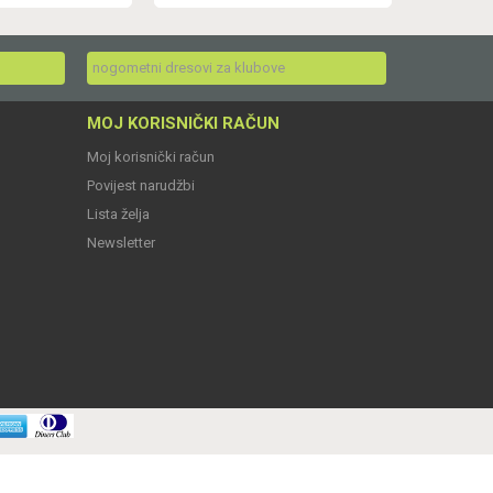
nogometni dresovi za klubove
MOJ KORISNIČKI RAČUN
Moj korisnički račun
Povijest narudžbi
Lista želja
Newsletter