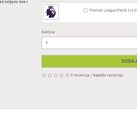
eti željeno ime i
Premier League Patch (+3.3
Količina
DODAJ
0 recenzija
/
Napišite recenziju