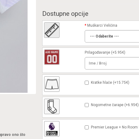
Dostupne opcije
Muškarci Veličina
Prilagođavanje
(+5.95€)
Kratke hlače (+15.75€)
Nogometne čarape (+6.95€)
Premier League + No Room F
 upravo ono što