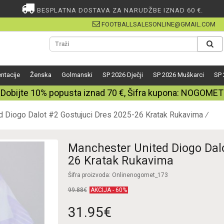
BESPLATNA DOSTAVA ZA NARUDŽBE IZNAD 60 €.
FOOTBALLSALESONLINE@GMAIL.COM
ntacije
Ženska
Golmanski
SP 2026 Dječji
SP 2026 Muškarci
SP 
Dobijte
10%
popusta iznad
70
€, Šifra kupona:
NOGOMET
d Diogo Dalot #2 Gostujuci Dres 2025-26 Kratak Rukavima
Manchester United Diogo Dalo
26 Kratak Rukavima
Šifra proizvoda: Onlinenogomet_173
99.88€
AKCIJA - 60%
31.95€