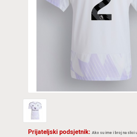
Prijateljski podsjetnik:
Ako su ime i broj na slici