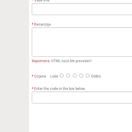
Vaše ime
Recenzija
Napomena:
HTML neće biti preveden!
Ocjena
Loše
Dobro
Enter the code in the box below