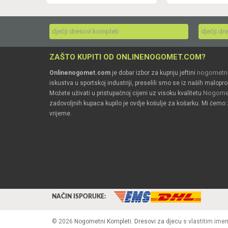
dječji dresovi kompleti
dječji dr
ZAŠTO KUPITI OD ONLINENOGOMET.COM?
nogometni
Onlinenogomet.com
je dobar izbor za kupnju jeftini
iskustva u sportskoj industriji, preselili smo se iz naših malopro
Nogomet
Možete uživati u pristupačnoj cijeni uz visoku kvalitetu
zadovoljnih kupaca kupilo je ovdje košulje za košarku. Mi ćemo 
vrijeme.
NAČIN ISPORUKE:
© 2026
Nogometni Kompleti
.
Dresovi za djecu
s vlastitim ime