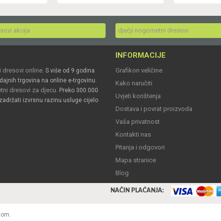
esovi akcija
dječji nogometni dresovi
INFORMACIJE
 dresovi online
Grafikon veličine
. S više od 9 godina
dajnih trgovina na online e-trgovinu.
Kako naručiti
ni dresovi za djecu
. Preko 300.000
Uvjeti korištenja
zadržati izvrsnu razinu usluge cijelo
Dostava i povrat proizvoda
Vaša privatnost
Kontakti nas
Pitanja i odgovori
Mapa stranice
Blog
NAČIN PLAĆANJA:
nom.