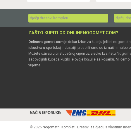
dječji dresovi kompleti
dječji dr
ZAŠTO KUPITI OD ONLINENOGOMET.COM?
nogometni
Onlinenogomet.com
je dobar izbor za kupnju jeftini
iskustva u sportskoj industriji, preselili smo se iz naših malopro
Nogomet
Možete uživati u pristupačnoj cijeni uz visoku kvalitetu
zadovoljnih kupaca kupilo je ovdje košulje za košarku. Mi ćemo 
vrijeme.
NAČIN ISPORUKE:
© 2026
Nogometni Kompleti
.
Dresovi za djecu
s vlastitim ime