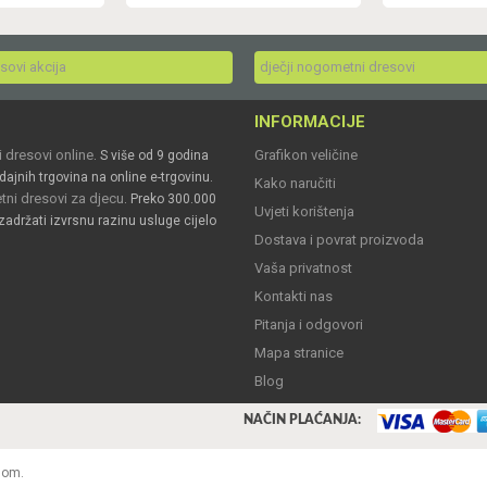
esovi akcija
dječji nogometni dresovi
INFORMACIJE
 dresovi online
Grafikon veličine
. S više od 9 godina
dajnih trgovina na online e-trgovinu.
Kako naručiti
ni dresovi za djecu
. Preko 300.000
Uvjeti korištenja
zadržati izvrsnu razinu usluge cijelo
Dostava i povrat proizvoda
Vaša privatnost
Kontakti nas
Pitanja i odgovori
Mapa stranice
Blog
NAČIN PLAĆANJA:
nom.