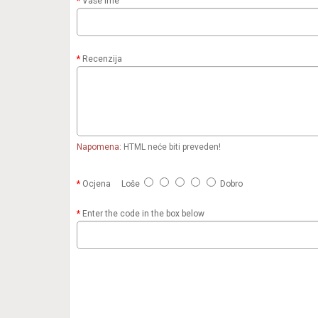
Vaše ime
Recenzija
Napomena:
HTML neće biti preveden!
Ocjena
Loše
Dobro
Enter the code in the box below