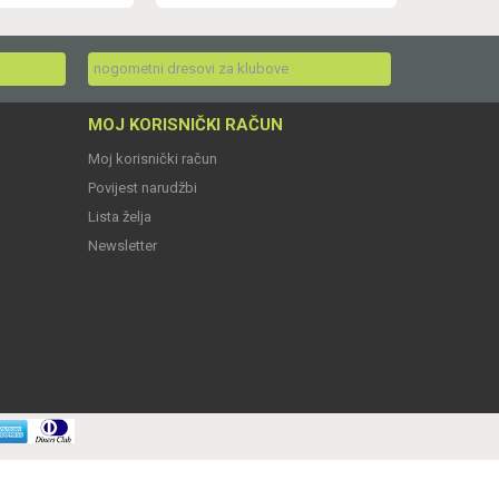
nogometni dresovi za klubove
MOJ KORISNIČKI RAČUN
Moj korisnički račun
Povijest narudžbi
Lista želja
Newsletter