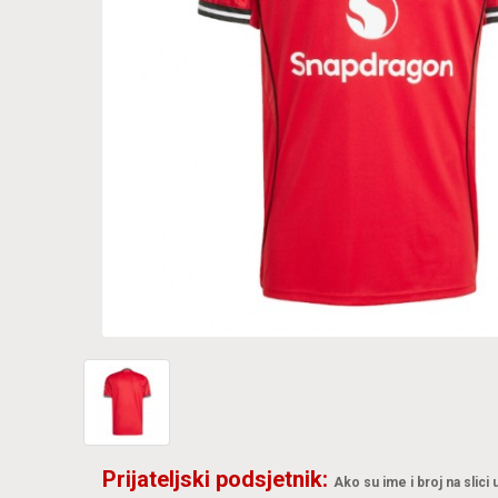
Prijateljski podsjetnik:
Ako su ime i broj na slici