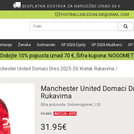
BESPLATNA DOSTAVA ZA NARUDŽBE IZNAD 60 €.
FOOTBALLSALESONLINE@GMAIL.COM
ntacije
Ženska
Golmanski
SP 2026 Dječji
SP 2026 Muškarci
SP 
Dobijte
10%
popusta iznad
70
€, Šifra kupona:
NOGOMET
chester United Domaci Dres 2025-26 Kratak Rukavima
Manchester United Domaci Dr
Rukavima
Šifra proizvoda: Onlinenogomet_133
99.88€
AKCIJA - 60%
31.95€