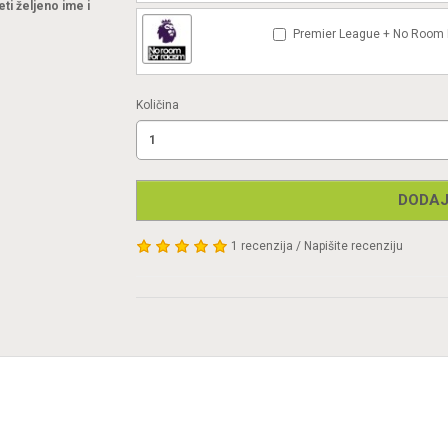
eti željeno ime i
Premier League + No Room F
Količina
DODAJ
1 recenzija
/
Napišite recenziju