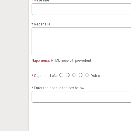
Vaše ime
Recenzija
Napomena:
HTML neće biti preveden!
Ocjena
Loše
Dobro
Enter the code in the box below