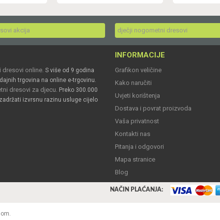
esovi akcija
dječji nogometni dresovi
INFORMACIJE
 dresovi online
Grafikon veličine
. S više od 9 godina
dajnih trgovina na online e-trgovinu.
Kako naručiti
ni dresovi za djecu
. Preko 300.000
Uvjeti korištenja
zadržati izvrsnu razinu usluge cijelo
Dostava i povrat proizvoda
Vaša privatnost
Kontakti nas
Pitanja i odgovori
Mapa stranice
Blog
NAČIN PLAĆANJA:
nom.