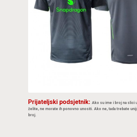
Prijateljski podsjetnik:
Ako su ime i broj na slici
želite, ne morate ih ponovno unositi. Ako ne, tada trebate unij
broj.