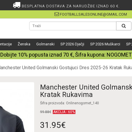
BESPLATNA DOSTAVA ZA NARUDŽBE IZNAD 60 €.
FOOTBALLSALESONLINE@GMAIL.COM
ntacije
Ženska
Golmanski
SP 2026 Dječji
SP 2026 Muškarci
SP 
Dobijte
10%
popusta iznad
70
€, Šifra kupona:
NOGOMET
anchester United Golmanski Gostujuci Dres 2025-26 Kratak Ru
Manchester United Golmanski
Kratak Rukavima
Šifra proizvoda: Onlinenogomet_140
99.88€
AKCIJA - 60%
31.95€