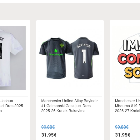
 Joshua
Manchester United Altay Bayindir
Manchester Un
uci Dres 2025-
#1 Golmanski Gostujuci Dres
Mbeumo #19 R
a
2025-26 Kratak Rukavima
2026-27 Krat
99.88€
99.88€
31.95€
31.95€