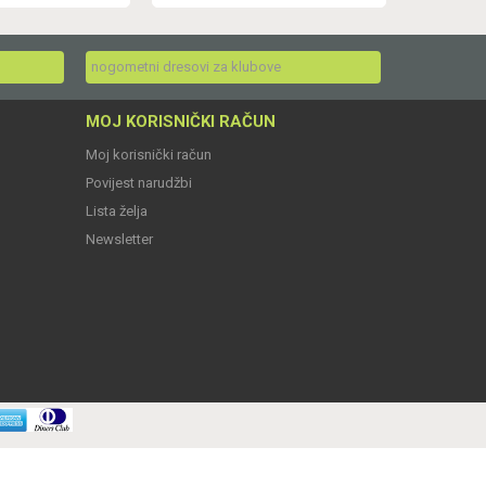
nogometni dresovi za klubove
MOJ KORISNIČKI RAČUN
Moj korisnički račun
Povijest narudžbi
Lista želja
Newsletter