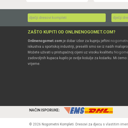
dječji dresovi kompleti
dječji dr
ZAŠTO KUPITI OD ONLINENOGOMET.COM?
nogometni
Onlinenogomet.com
je dobar izbor za kupnju jeftini
iskustva u sportskoj industriji, preselili smo se iz naših malopro
Nogomet
Možete uživati u pristupačnoj cijeni uz visoku kvalitetu
zadovoljnih kupaca kupilo je ovdje košulje za košarku. Mi ćemo 
vrijeme.
NAČIN ISPORUKE:
© 2026
Nogometni Kompleti
.
Dresovi za djecu
s vlastitim ime