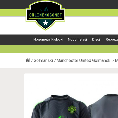
Nogometni Klubovi
Nogometaši
Dječji
Repreze
Golmanski
Manchester United Golmanski
M