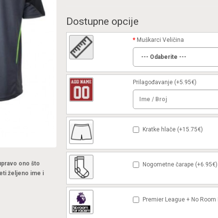
Dostupne opcije
Muškarci Veličina
Prilagođavanje
(+5.95€)
Kratke hlače (+15.75€)
 upravo ono što
Nogometne čarape (+6.95€)
eti željeno ime i
Premier League + No Room F