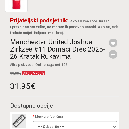
Prijateljski podsjetnik:
Ako su ime i broj na slici
upravo ono što želite, ne morate ih ponovno unositi. Ako ne, tada
trebate unijeti željeno ime i broj.
Manchester United Joshua
Zirkzee #11 Domaci Dres 2025-
26 Kratak Rukavima
Šifra proizvoda: Onlinenogomet_193
99.88€
AKCIJA - 60%
31.95€
Dostupne opcije
Muškarci Veličina