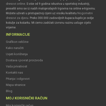
dresovi online
. S više od 9 godina iskustva u sportskoj industriji,
preselili smo se iz naših maloprodajnih trgovina na online e-trgovinu.
Nogometni
Možete uživati u pristupačnoj cijeni uz visoku kvalitetu
dresovi za djecu
. Preko 300.000 zadovoljnih kupaca kupilo je ovdje
košulje za košarku. Mi ćemo zadržati izvrsnu razinu usluge cijelo
vrijeme.
INFORMACIJE
Grafikon veličine
Kako naručiti
Uvjeti korištenja
Dostava i povrat proizvoda
Vaša privatnost
Kontakti nas
Pitanja i odgovori
Mapa stranice
Blog
MOJ KORISNIČKI RAČUN
Moj korisnički račun