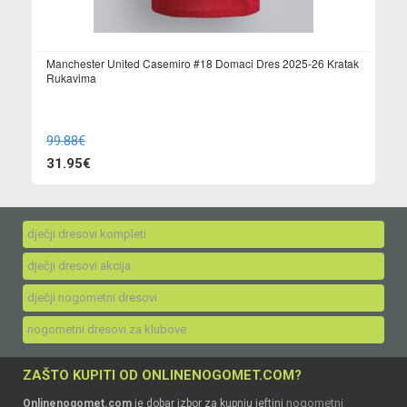
Manchester United Casemiro #18 Domaci Dres 2025-26 Kratak
Rukavima
99.88€
31.95€
dječji dresovi kompleti
dječji dresovi akcija
dječji nogometni dresovi
nogometni dresovi za klubove
ZAŠTO KUPITI OD ONLINENOGOMET.COM?
nogometni
Onlinenogomet.com
je dobar izbor za kupnju jeftini