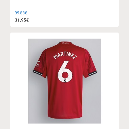
99.88€
31.95€