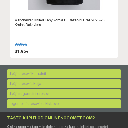
Manchester United Leny Yoro #15 Rezervni Dres 2025-26
Kratak Rukavima
99.88€
31.95€
dječji dresovi kompleti
dječji dresovi akcija
dječji nogometni dresovi
nogometni dresovi za klubove
ZAŠTO KUPITI OD ONLINENOGOMET.COM?
nogometni
Onlinenogomet.com
je dobar izbor za kupnju jeftini