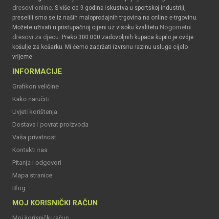
dresovi online
. S više od 9 godina iskustva u sportskoj industriji,
preselili smo se iz naših maloprodajnih trgovina na online e-trgovinu.
Nogometni
Možete uživati u pristupačnoj cijeni uz visoku kvalitetu
dresovi za djecu
. Preko 300.000 zadovoljnih kupaca kupilo je ovdje
košulje za košarku. Mi ćemo zadržati izvrsnu razinu usluge cijelo
vrijeme.
INFORMACIJE
Grafikon veličine
Kako naručiti
Uvjeti korištenja
Dostava i povrat proizvoda
Vaša privatnost
Kontakti nas
Pitanja i odgovori
Mapa stranice
Blog
MOJ KORISNIČKI RAČUN
Moj korisnički račun