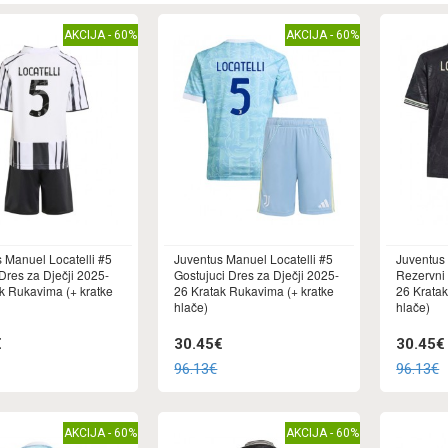
AKCIJA - 60%
AKCIJA - 60%
 Manuel Locatelli #5
Juventus Manuel Locatelli #5
Juventus 
res za Dječji 2025-
Gostujuci Dres za Dječji 2025-
Rezervni 
k Rukavima (+ kratke
26 Kratak Rukavima (+ kratke
26 Kratak
hlače)
hlače)
€
30.45€
30.45€
96.13€
96.13€
AKCIJA - 60%
AKCIJA - 60%