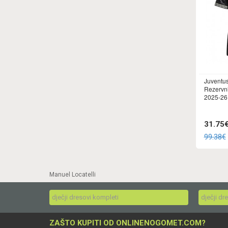
Juventus
Rezervn
2025-26
31.75
99.38€
Manuel Locatelli
dječji dresovi kompleti
dječji dr
ZAŠTO KUPITI OD ONLINENOGOMET.COM?