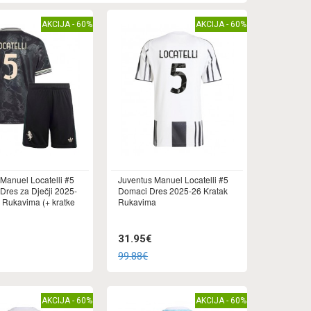
AKCIJA - 60%
AKCIJA - 60%
Manuel Locatelli #5
Juventus Manuel Locatelli #5
Dres za Dječji 2025-
Domaci Dres 2025-26 Kratak
 Rukavima (+ kratke
Rukavima
31.95€
99.88€
AKCIJA - 60%
AKCIJA - 60%