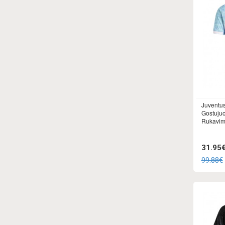
Juventus
Gostujuc
Rukavi
31.95
99.88€