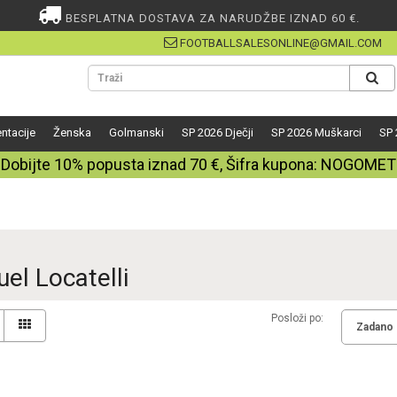
BESPLATNA DOSTAVA ZA NARUDŽBE IZNAD 60 €.
FOOTBALLSALESONLINE@GMAIL.COM
ntacije
Ženska
Golmanski
SP 2026 Dječji
SP 2026 Muškarci
SP 
Dobijte
10%
popusta iznad
70
€, Šifra kupona:
NOGOMET
el Locatelli
Posloži po: