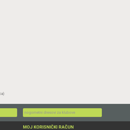
ca)
nogometni dresovi za klubove
MOJ KORISNIČKI RAČUN