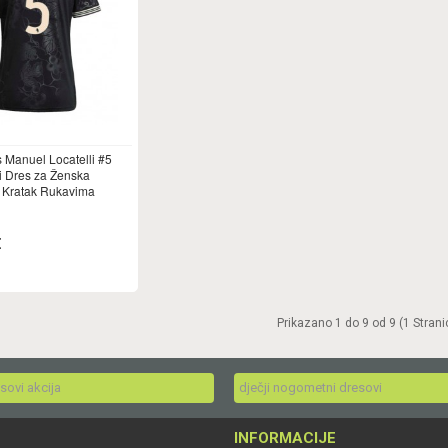
 Manuel Locatelli #5
i Dres za Ženska
 Kratak Rukavima
€
Prikazano 1 do 9 od 9 (1 Strani
esovi akcija
dječji nogometni dresovi
INFORMACIJE