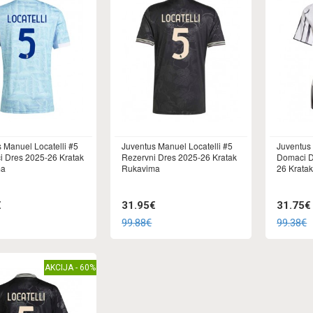
 Manuel Locatelli #5
Juventus Manuel Locatelli #5
Juventus 
i Dres 2025-26 Kratak
Rezervni Dres 2025-26 Kratak
Domaci D
ma
Rukavima
26 Krata
€
31.95€
31.75€
99.88€
99.38€
AKCIJA - 60%