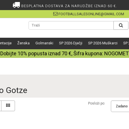
BESPLATNA DOSTAVA ZA NARUDŽBE IZNAD 60 €.
FOOTBALLSALESONLINE@GMAIL.COM
ntacije
Ženska
Golmanski
SP 2026 Dječji
SP 2026 Muškarci
SP 
Dobijte
10%
popusta iznad
70
€, Šifra kupona:
NOGOMET
o Gotze
Posloži po: