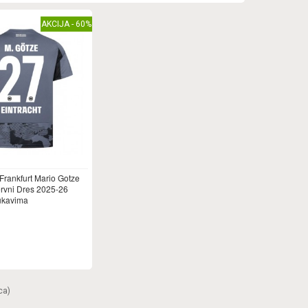
AKCIJA - 60%
 Frankfurt Mario Gotze
rvni Dres 2025-26
ukavima
ca)