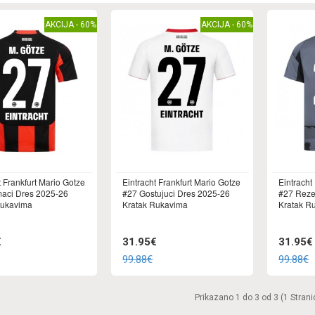
AKCIJA - 60%
AKCIJA - 60%
t Frankfurt Mario Gotze
Eintracht Frankfurt Mario Gotze
Eintracht
aci Dres 2025-26
#27 Gostujuci Dres 2025-26
#27 Reze
Rukavima
Kratak Rukavima
Kratak R
€
31.95€
31.95€
99.88€
99.88€
Prikazano 1 do 3 od 3 (1 Strani