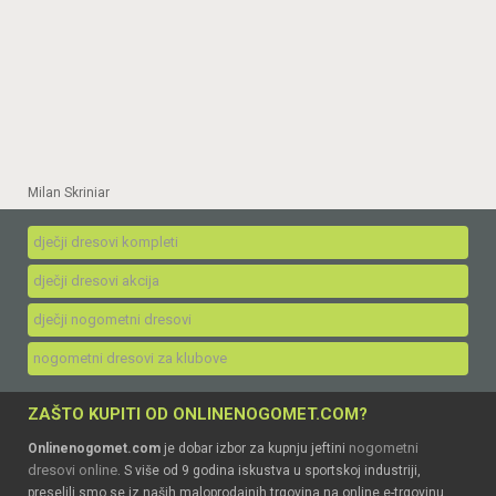
Milan Skriniar
dječji dresovi kompleti
dječji dresovi akcija
dječji nogometni dresovi
nogometni dresovi za klubove
ZAŠTO KUPITI OD ONLINENOGOMET.COM?
nogometni
Onlinenogomet.com
je dobar izbor za kupnju jeftini
dresovi online
. S više od 9 godina iskustva u sportskoj industriji,
preselili smo se iz naših maloprodajnih trgovina na online e-trgovinu.