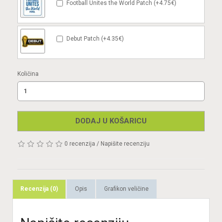
Football Unites the World Patch (+4.75€)
Debut Patch (+4.35€)
Količina
DODAJ U KOŠARICU
0 recenzija
/
Napišite recenziju
Recenzija (0)
Opis
Grafikon veličine