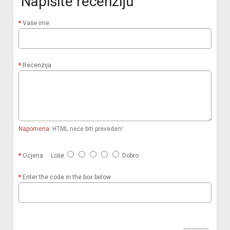
Napišite recenziju
Vaše ime
Recenzija
Napomena:
HTML neće biti preveden!
Ocjena
Loše
Dobro
Enter the code in the box below