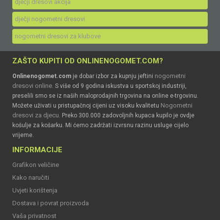
dječji dresovi akcija
dječji nogometni dresovi
nogometni dresovi za klubove
ZAŠTO KUPITI OD ONLINENOGOMET.COM?
nogometni
Onlinenogomet.com
je dobar izbor za kupnju jeftini
dresovi online
. S više od 9 godina iskustva u sportskoj industriji,
preselili smo se iz naših maloprodajnih trgovina na online e-trgovinu.
Nogometni
Možete uživati u pristupačnoj cijeni uz visoku kvalitetu
dresovi za djecu
. Preko 300.000 zadovoljnih kupaca kupilo je ovdje
košulje za košarku. Mi ćemo zadržati izvrsnu razinu usluge cijelo
vrijeme.
INFORMACIJE
Grafikon veličine
Kako naručiti
Uvjeti korištenja
Dostava i povrat proizvoda
Vaša privatnost