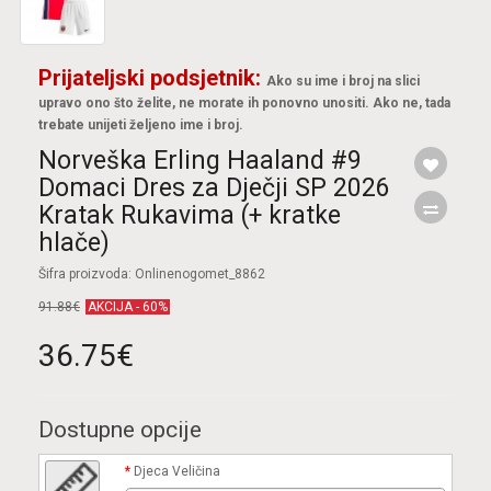
Prijateljski podsjetnik:
Ako su ime i broj na slici
upravo ono što želite, ne morate ih ponovno unositi. Ako ne, tada
trebate unijeti željeno ime i broj.
Norveška Erling Haaland #9
Domaci Dres za Dječji SP 2026
Kratak Rukavima (+ kratke
hlače)
Šifra proizvoda: Onlinenogomet_8862
91.88€
AKCIJA - 60%
36.75€
Dostupne opcije
Djeca Veličina