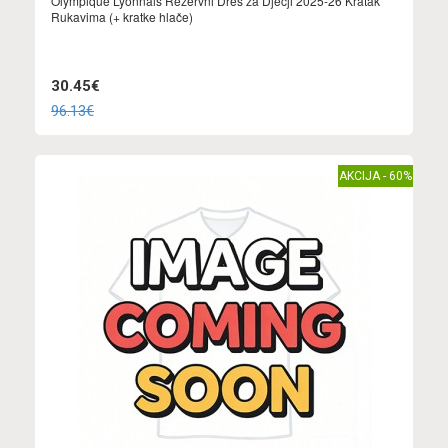
Olympique Lyonnais Rezervni Dres za Dječji 2025-26 Kratak
Rukavima (+ kratke hlače)
30.45€
96.13€
AKCIJA - 60%