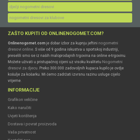
dječji nogometni dresovi
nogometni dresovi za klubove
ZAŠTO KUPITI OD ONLINENOGOMET.COM?
nogometni
Onlinenogomet.com
je dobar izbor za kupnju jeftini
dresovi online
. S više od 9 godina iskustva u sportskoj industriji,
preselili smo se iz naših maloprodajnih trgovina na online e-trgovinu.
Nogometni
Možete uživati u pristupačnoj cijeni uz visoku kvalitetu
dresovi za djecu
. Preko 300.000 zadovoljnih kupaca kupilo je ovdje
košulje za košarku. Mi ćemo zadržati izvrsnu razinu usluge cijelo
vrijeme.
INFORMACIJE
Grafikon veličine
Kako naručiti
Uvjeti korištenja
Dostava i povrat proizvoda
Vaša privatnost