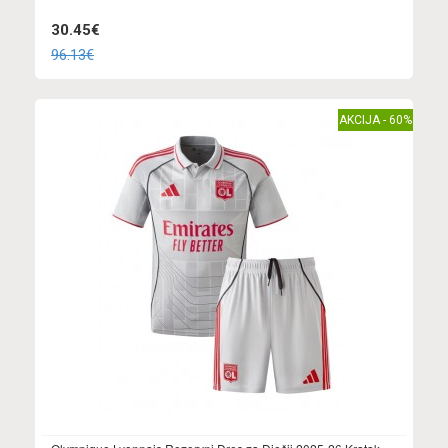
30.45€
96.13€
AKCIJA - 60%