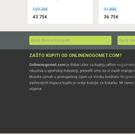
109.38€
91.88€
43.75€
36.75€
dječji dresovi kompleti
dječji dr
ZAŠTO KUPITI OD ONLINENOGOMET.COM?
nogometni
Onlinenogomet.com
je dobar izbor za kupnju jeftini
iskustva u sportskoj industriji, preselili smo se iz naših malopro
Nogomet
Možete uživati u pristupačnoj cijeni uz visoku kvalitetu
zadovoljnih kupaca kupilo je ovdje košulje za košarku. Mi ćemo 
vrijeme.