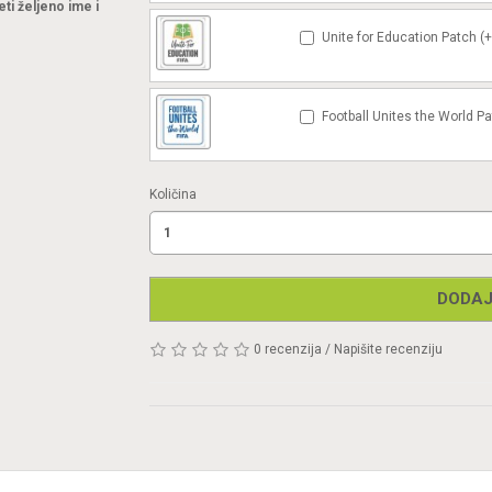
eti željeno ime i
Unite for Education Patch (
Football Unites the World P
Količina
DODAJ
0 recenzija
/
Napišite recenziju