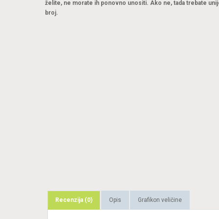
želite, ne morate ih ponovno unositi. Ako ne, tada trebate unij
broj.
Recenzija (0)
Opis
Grafikon veličine