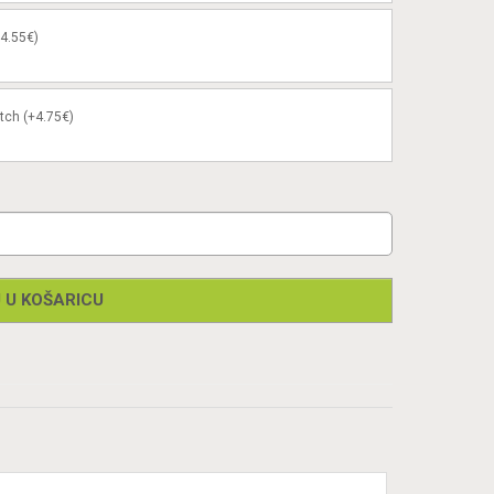
+4.55€)
atch (+4.75€)
 U KOŠARICU