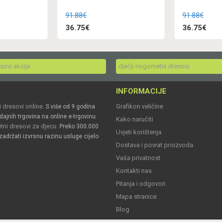
91.88€
91.88€
36.75€
36.75€
esovi akcija
dječji nogometni dresovi
INFORMACIJE
 dresovi online
Grafikon veličine
. S više od 9 godina
dajnih trgovina na online e-trgovinu.
Kako naručiti
ni dresovi za djecu
. Preko 300.000
Uvjeti korištenja
zadržati izvrsnu razinu usluge cijelo
Dostava i povrat proizvoda
Vaša privatnost
Kontakti nas
Pitanja i odgovori
Mapa stranice
Blog