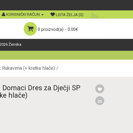
KORISNIČKI RAČUN
LISTA ŽELJA (0)
0 proizvod(a) - 0.00€
2026 Ženska
 Rukavima (+ kratke hlače)
 Domaci Dres za Dječji SP
ke hlače)