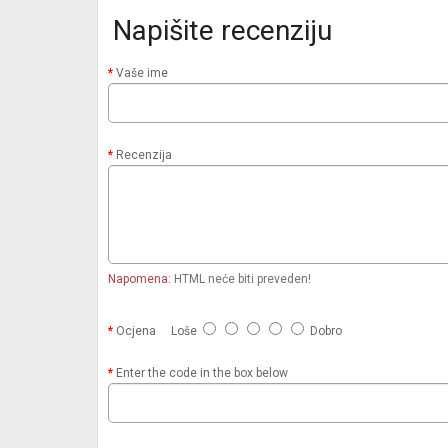
Napišite recenziju
Vaše ime
Recenzija
Napomena:
HTML neće biti preveden!
Ocjena
Loše
Dobro
Enter the code in the box below