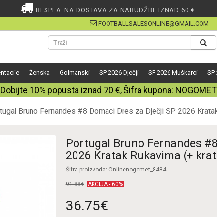
BESPLATNA DOSTAVA ZA NARUDŽBE IZNAD 60 €.
FOOTBALLSALESONLINE@GMAIL.COM
ntacije
Ženska
Golmanski
SP 2026 Dječji
SP 2026 Muškarci
SP 
Dobijte
10%
popusta iznad
70
€, Šifra kupona:
NOGOMET
tugal Bruno Fernandes #8 Domaci Dres za Dječji SP 2026 Kratak
Portugal Bruno Fernandes #8
2026 Kratak Rukavima (+ krat
Šifra proizvoda: Onlinenogomet_8484
91.88€
AKCIJA - 60%
36.75€