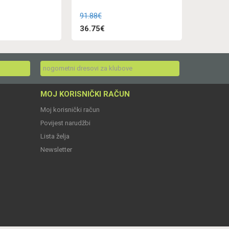
91.88€
36.75€
nogometni dresovi za klubove
MOJ KORISNIČKI RAČUN
Moj korisnički račun
Povijest narudžbi
Lista želja
Newsletter