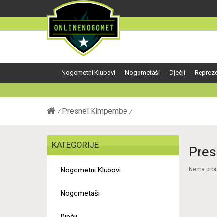
Nogometni Klubovi
Nogometaši
Dječji
Repreze
Presnel Kimpembe
KATEGORIJE
Pres
Nogometni Klubovi
Nema proiz
Nogometaši
Dječji