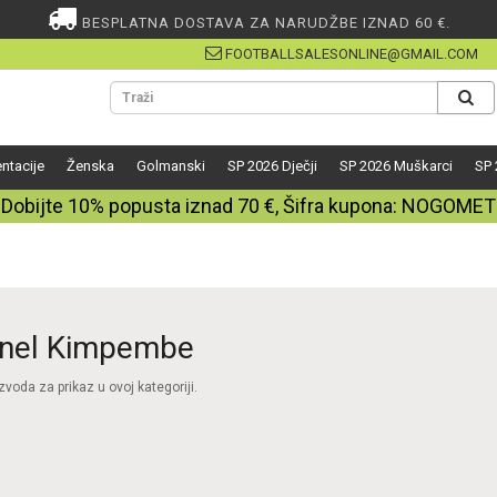
BESPLATNA DOSTAVA ZA NARUDŽBE IZNAD 60 €.
FOOTBALLSALESONLINE@GMAIL.COM
ntacije
Ženska
Golmanski
SP 2026 Dječji
SP 2026 Muškarci
SP 
Dobijte
10%
popusta iznad
70
€, Šifra kupona:
NOGOMET
nel Kimpembe
voda za prikaz u ovoj kategoriji.