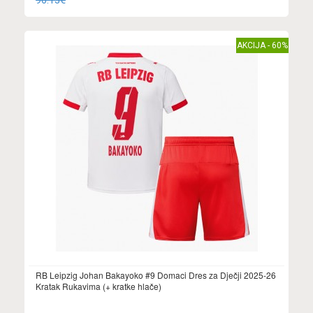
96.13€
AKCIJA - 60%
RB Leipzig Johan Bakayoko #9 Domaci Dres za Dječji 2025-26
Kratak Rukavima (+ kratke hlače)