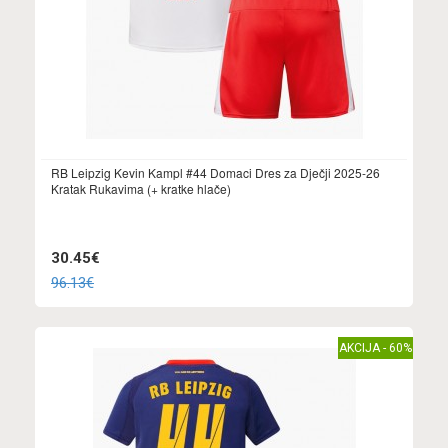
RB Leipzig Kevin Kampl #44 Domaci Dres za Dječji 2025-26
Kratak Rukavima (+ kratke hlače)
30.45€
96.13€
AKCIJA - 60%