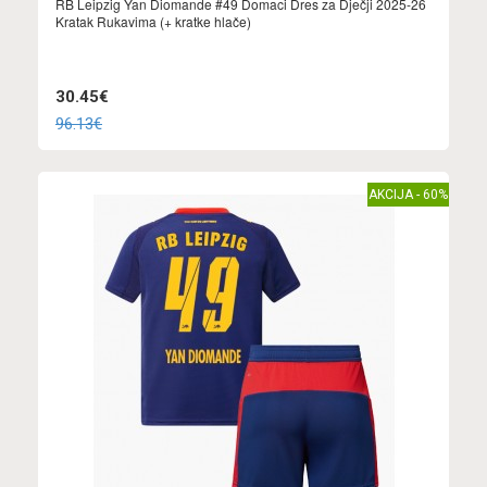
RB Leipzig Yan Diomande #49 Domaci Dres za Dječji 2025-26
Kratak Rukavima (+ kratke hlače)
30.45€
96.13€
AKCIJA - 60%