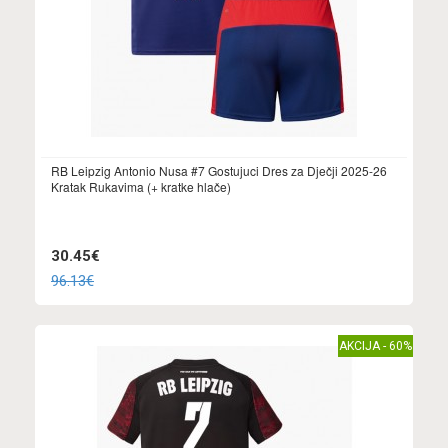
RB Leipzig Antonio Nusa #7 Gostujuci Dres za Dječji 2025-26
Kratak Rukavima (+ kratke hlače)
30.45€
96.13€
AKCIJA - 60%