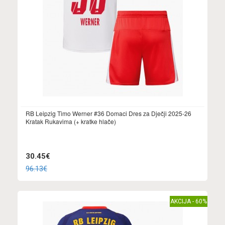
RB Leipzig Timo Werner #36 Domaci Dres za Dječji 2025-26
Kratak Rukavima (+ kratke hlače)
30.45€
96.13€
AKCIJA - 60%