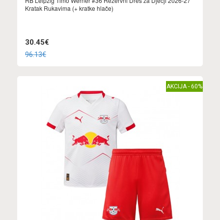
RB Leipzig Timo Werner #36 Rezervni Dres za Dječji 2026-27
Kratak Rukavima (+ kratke hlače)
30.45€
96.13€
AKCIJA - 60%