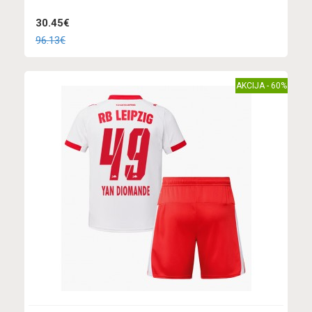
30.45€
96.13€
AKCIJA - 60%