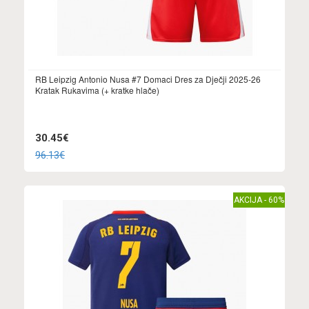
RB Leipzig Antonio Nusa #7 Domaci Dres za Dječji 2025-26
Kratak Rukavima (+ kratke hlače)
30.45€
96.13€
AKCIJA - 60%