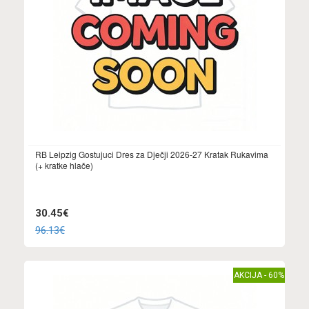
RB Leipzig Gostujuci Dres za Dječji 2026-27 Kratak Rukavima
(+ kratke hlače)
30.45€
96.13€
AKCIJA - 60%