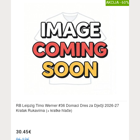
AKCIJA - 60%
RB Leipzig Timo Werner #36 Domaci Dres za Dječji 2026-27
Kratak Rukavima (+ kratke hlače)
30.45€
96.13€