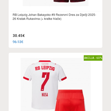
RB Leipzig Johan Bakayoko #9 Rezervni Dres za Dječji 2025-
26 Kratak Rukavima (+ kratke hlače)
30.45€
96.13€
AKCIJA - 60%