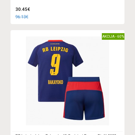
30.45€
96.13€
AKCIJA - 60%