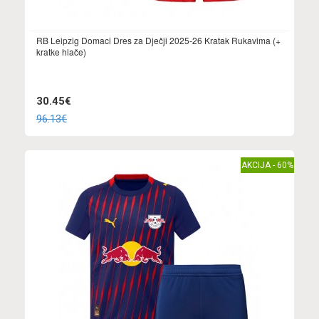
RB Leipzig Domaci Dres za Dječji 2025-26 Kratak Rukavima (+
kratke hlače)
30.45€
96.13€
AKCIJA - 60%