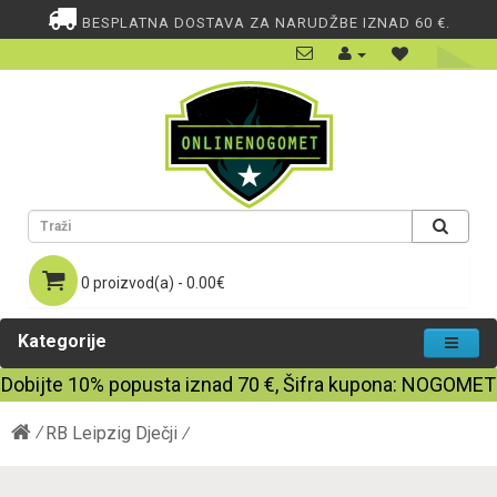
BESPLATNA DOSTAVA ZA NARUDŽBE IZNAD 60 €.
0 proizvod(a) - 0.00€
Kategorije
Dobijte
10%
popusta iznad
70
€, Šifra kupona:
NOGOMET
RB Leipzig Dječji