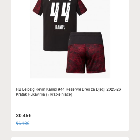
RB Leipzig Kevin Kampl #44 Rezervni Dres za Dječji 2025-26
Kratak Rukavima (+ kratke hlače)
30.45€
96.13€