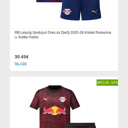
RB Leipzig Gostujuci Dres za Dječji 2025-26 Kratak Rukavima
(+ kratke hlače)
30.45€
96.13€
AKCIJA - 60%