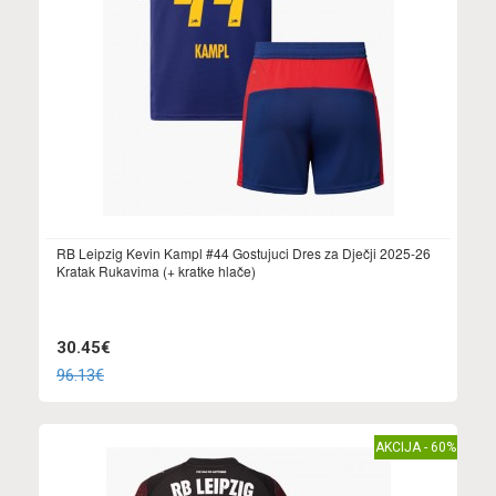
RB Leipzig Kevin Kampl #44 Gostujuci Dres za Dječji 2025-26
Kratak Rukavima (+ kratke hlače)
30.45€
96.13€
AKCIJA - 60%