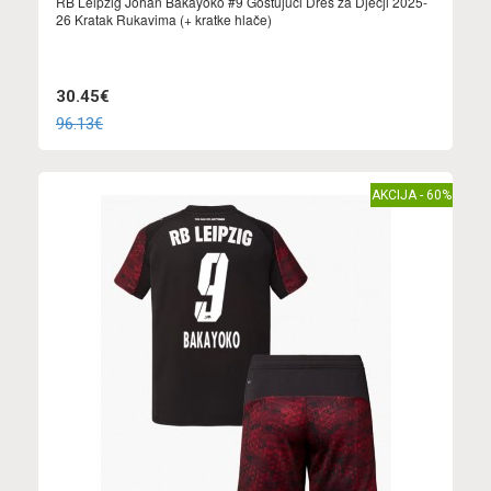
RB Leipzig Johan Bakayoko #9 Gostujuci Dres za Dječji 2025-
26 Kratak Rukavima (+ kratke hlače)
30.45€
96.13€
AKCIJA - 60%