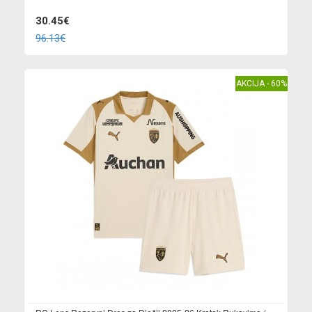
30.45€
96.13€
AKCIJA - 60%