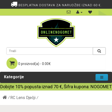
BESPLATNA DOSTAVA ZA NARUDŽBE IZNAD 60 €.
0 proizvod(a) - 0.00€
Kategorije
Dobijte
10%
popusta iznad
70
€, Šifra kupona:
NOGOMET
RC Lens Dječji