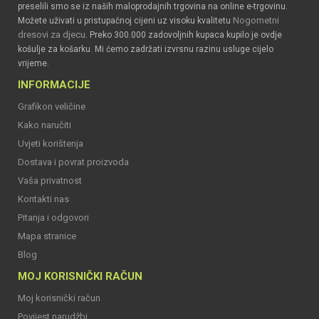
preselili smo se iz naših maloprodajnih trgovina na online e-trgovinu.
Nogometni
Možete uživati u pristupačnoj cijeni uz visoku kvalitetu
dresovi za djecu
. Preko 300.000 zadovoljnih kupaca kupilo je ovdje
košulje za košarku. Mi ćemo zadržati izvrsnu razinu usluge cijelo
vrijeme.
INFORMACIJE
Grafikon veličine
Kako naručiti
Uvjeti korištenja
Dostava i povrat proizvoda
Vaša privatnost
Kontakti nas
Pitanja i odgovori
Mapa stranice
Blog
MOJ KORISNIČKI RAČUN
Moj korisnički račun
Povijest narudžbi