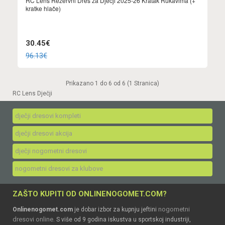
RC Lens Rezervni Dres za Dječji 2025-26 Kratak Rukavima (+
kratke hlače)
30.45€
96.13€
Prikazano 1 do 6 od 6 (1 Stranica)
RC Lens Dječji
dječji dresovi kompleti
dječji dresovi akcija
dječji nogometni dresovi
nogometni dresovi za klubove
ZAŠTO KUPITI OD ONLINENOGOMET.COM?
nogometni
Onlinenogomet.com
je dobar izbor za kupnju jeftini
dresovi online
. S više od 9 godina iskustva u sportskoj industriji,