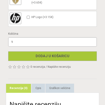
(+3.65€)
HP Logo (+3.15€)
Količina
DODAJ U KOŠARICU
0 recenzija
/
Napišite recenziju
Recenzija (0)
Opis
Grafikon veličine
Napišite recenziju