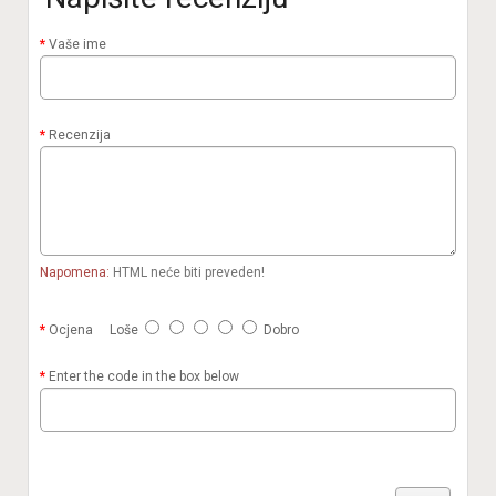
Vaše ime
Recenzija
Napomena:
HTML neće biti preveden!
Ocjena
Loše
Dobro
Enter the code in the box below