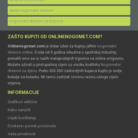
dječji nogometni dresovi
nogometni dresovi za klubove
ZAŠTO KUPITI OD ONLINENOGOMET.COM?
nogometni
Onlinenogomet.com
je dobar izbor za kupnju jeftini
dresovi online
. S više od 9 godina iskustva u sportskoj industriji,
preselili smo se iz naših maloprodajnih trgovina na online e-trgovinu.
Nogometni
Možete uživati u pristupačnoj cijeni uz visoku kvalitetu
dresovi za djecu
. Preko 300.000 zadovoljnih kupaca kupilo je ovdje
košulje za košarku. Mi ćemo zadržati izvrsnu razinu usluge cijelo
vrijeme.
INFORMACIJE
Grafikon veličine
Kako naručiti
Uvjeti korištenja
Dostava i povrat proizvoda
Vaša privatnost