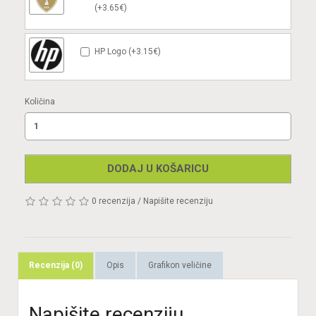
(+3.65€)
HP Logo (+3.15€)
Količina
DODAJ U KOŠARICU
0 recenzija
/
Napišite recenziju
Recenzija (0)
Opis
Grafikon veličine
Napišite recenziju