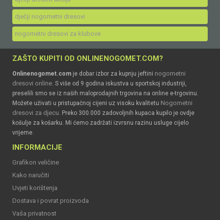
dječji nogometni dresovi
nogometni dresovi za klubove
ZAŠTO KUPITI OD ONLINENOGOMET.COM?
nogometni
Onlinenogomet.com
je dobar izbor za kupnju jeftini
dresovi online
. S više od 9 godina iskustva u sportskoj industriji,
preselili smo se iz naših maloprodajnih trgovina na online e-trgovinu.
Nogometni
Možete uživati u pristupačnoj cijeni uz visoku kvalitetu
dresovi za djecu
. Preko 300.000 zadovoljnih kupaca kupilo je ovdje
košulje za košarku. Mi ćemo zadržati izvrsnu razinu usluge cijelo
vrijeme.
INFORMACIJE
Grafikon veličine
Kako naručiti
Uvjeti korištenja
Dostava i povrat proizvoda
Vaša privatnost