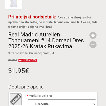
Prijateljski podsjetnik:
Ako su ime i broj na slici
upravo ono što želite, ne morate ih ponovno unositi. Ako ne, tada
trebate unijeti željeno ime i broj.
Real Madrid Aurelien
Tchouameni #14 Domaci Dres
2025-26 Kratak Rukavima
Šifra proizvoda: Onlinenogomet_34
99.88€
AKCIJA - 60%
31.95€
Dostupne opcije
Muškarci Veličina