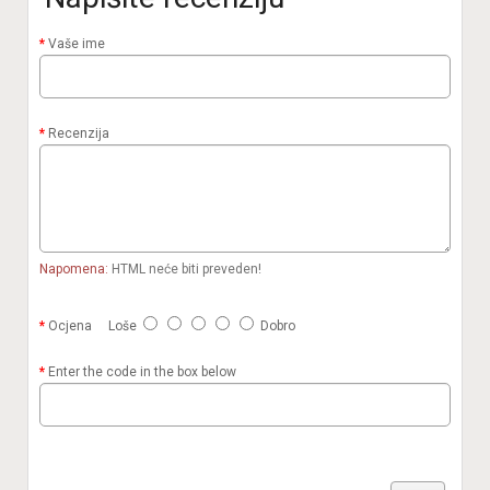
Vaše ime
Recenzija
Napomena:
HTML neće biti preveden!
Ocjena
Loše
Dobro
Enter the code in the box below