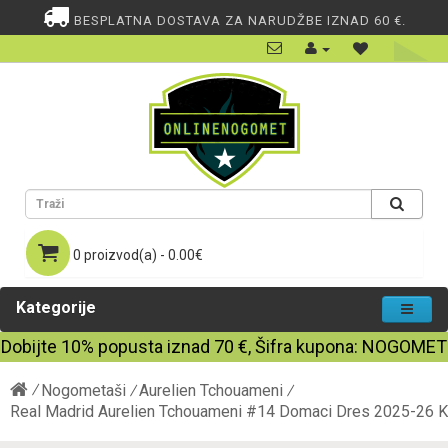
BESPLATNA DOSTAVA ZA NARUDŽBE IZNAD 60 €.
0 proizvod(a) - 0.00€
Kategorije
Dobijte
10%
popusta iznad
70
€, Šifra kupona:
NOGOMET
Nogometaši
Aurelien Tchouameni
Real Madrid Aurelien Tchouameni #14 Domaci Dres 2025-26 K