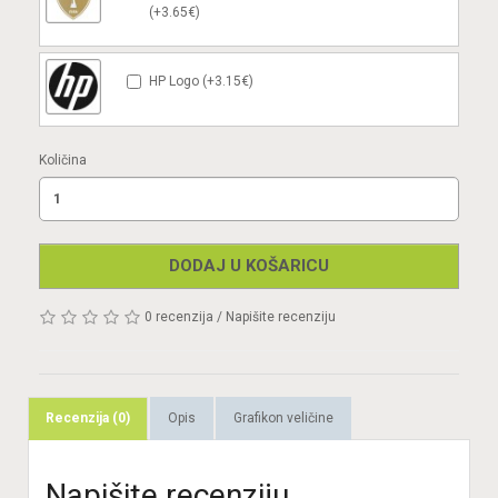
(+3.65€)
HP Logo (+3.15€)
Količina
DODAJ U KOŠARICU
0 recenzija
/
Napišite recenziju
Recenzija (0)
Opis
Grafikon veličine
Napišite recenziju