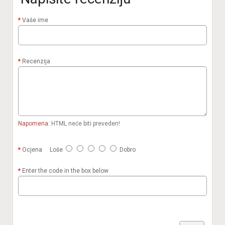
Vaše ime
Recenzija
Napomena:
HTML neće biti preveden!
Ocjena
Loše
Dobro
Enter the code in the box below