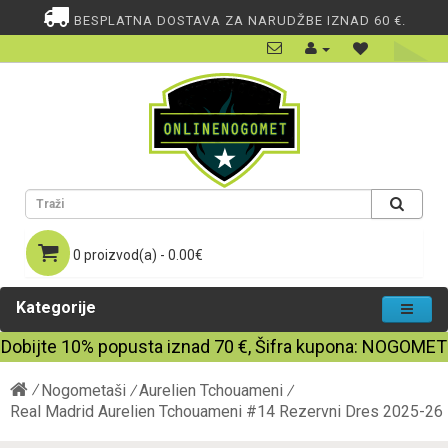
BESPLATNA DOSTAVA ZA NARUDŽBE IZNAD 60 €.
0 proizvod(a) - 0.00€
Kategorije
Dobijte
10%
popusta iznad
70
€, Šifra kupona:
NOGOMET
Nogometaši
Aurelien Tchouameni
Real Madrid Aurelien Tchouameni #14 Rezervni Dres 2025-26