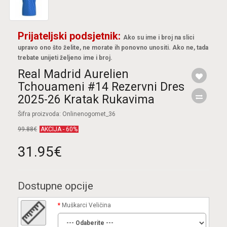
Prijateljski podsjetnik:
Ako su ime i broj na slici
upravo ono što želite, ne morate ih ponovno unositi. Ako ne, tada
trebate unijeti željeno ime i broj.
Real Madrid Aurelien
Tchouameni #14 Rezervni Dres
2025-26 Kratak Rukavima
Šifra proizvoda: Onlinenogomet_36
99.88€
AKCIJA - 60%
31.95€
Dostupne opcije
Muškarci Veličina