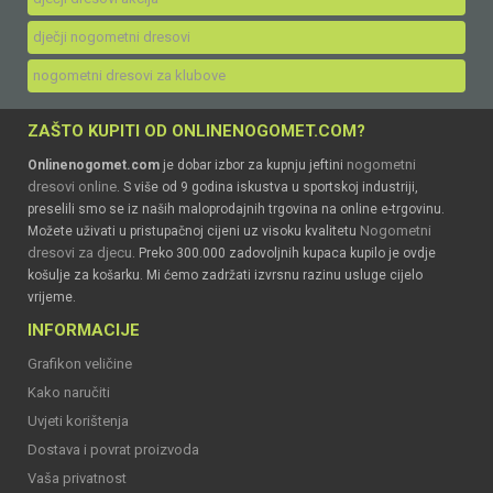
dječji nogometni dresovi
nogometni dresovi za klubove
ZAŠTO KUPITI OD ONLINENOGOMET.COM?
nogometni
Onlinenogomet.com
je dobar izbor za kupnju jeftini
dresovi online
. S više od 9 godina iskustva u sportskoj industriji,
preselili smo se iz naših maloprodajnih trgovina na online e-trgovinu.
Nogometni
Možete uživati u pristupačnoj cijeni uz visoku kvalitetu
dresovi za djecu
. Preko 300.000 zadovoljnih kupaca kupilo je ovdje
košulje za košarku. Mi ćemo zadržati izvrsnu razinu usluge cijelo
vrijeme.
INFORMACIJE
Grafikon veličine
Kako naručiti
Uvjeti korištenja
Dostava i povrat proizvoda
Vaša privatnost