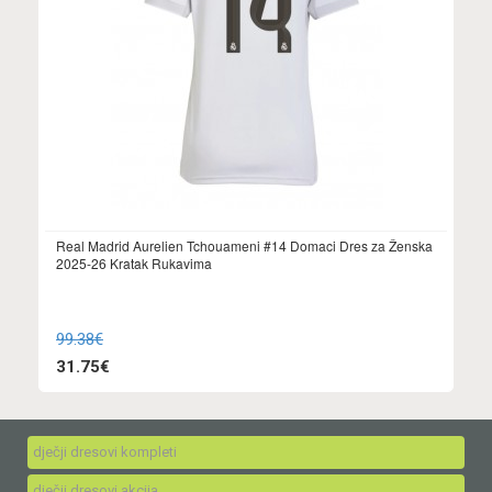
Real Madrid Aurelien Tchouameni #14 Domaci Dres za Ženska
2025-26 Kratak Rukavima
99.38€
31.75€
dječji dresovi kompleti
dječji dresovi akcija