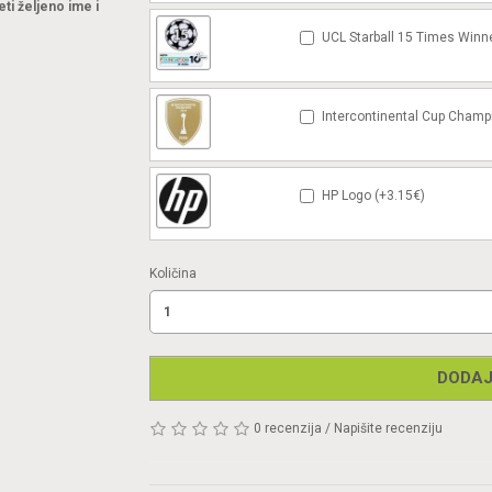
eti željeno ime i
UCL Starball 15 Times Winn
Intercontinental Cup Champ
HP Logo (+3.15€)
Količina
DODAJ
0 recenzija
/
Napišite recenziju