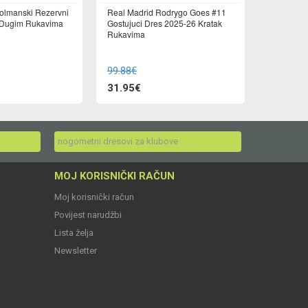
olmanski Rezervni
Real Madrid Rodrygo Goes #11
 Dugim Rukavima
Gostujuci Dres 2025-26 Kratak
Rukavima
99.88€
31.95€
nogometni dresovi za klubove
MOJ KORISNIČKI RAČUN
Moj korisnički račun
Povijest narudžbi
Lista želja
Newsletter