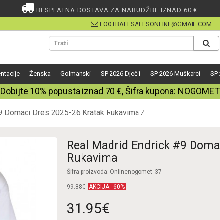
BESPLATNA DOSTAVA ZA NARUDŽBE IZNAD 60 €.
FOOTBALLSALESONLINE@GMAIL.COM
ntacije
Ženska
Golmanski
SP 2026 Dječji
SP 2026 Muškarci
SP 
Dobijte
10%
popusta iznad
70
€, Šifra kupona:
NOGOMET
#9 Domaci Dres 2025-26 Kratak Rukavima
Real Madrid Endrick #9 Doma
Rukavima
Šifra proizvoda: Onlinenogomet_37
99.88€
AKCIJA - 60%
31.95€