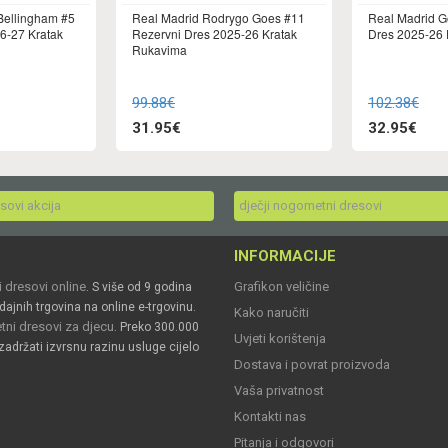
Bellingham #5
Real Madrid Rodrygo Goes #11
Real Madrid G
6-27 Kratak
Rezervni Dres 2025-26 Kratak
Dres 2025-26
Rukavima
99.88€
102.38€
31.95€
32.95€
esovi akcija
dječji nogometni dresovi
INFORMACIJE
 dresovi online
Grafikon veličine
. S više od 9 godina
dajnih trgovina na online e-trgovinu.
Kako naručiti
ni dresovi za djecu
. Preko 300.000
Uvjeti korištenja
zadržati izvrsnu razinu usluge cijelo
Dostava i povrat proizvoda
Vaša privatnost
Kontakti nas
Pitanja i odgovori