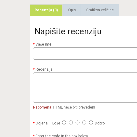
Recenzija (0)
Opis
Grafikon veličine
Napišite recenziju
Vaše ime
Recenzija
Napomena:
HTML neće biti preveden!
Ocjena
Loše
Dobro
Enter the code in the box below