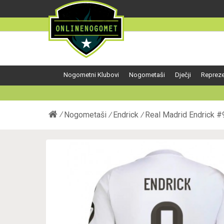
Nogometni Klubovi
Nogometaši
Dječji
Repreze
Nogometaši
Endrick
Real Madrid Endrick 