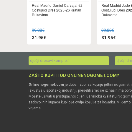
Real Madrid Daniel Carvajal #2
Real Madrid Jude 
Gostujuci Dres 2025-26 Kratak
Gostujuci Dres 202
Rukavima
Rukavima
99.88€
99.88€
31.95€
31.95€
dječji dresovi kompleti
dječji dr
ZAŠTO KUPITI OD ONLINENOGOMET.COM?
nogometni
Onlinenogomet.com
je dobar izbor za kupnju jeftini
iskustva u sportskoj industriji, preselili smo se iz naših malopro
Nogomet
Možete uživati u pristupačnoj cijeni uz visoku kvalitetu
zadovoljnih kupaca kupilo je ovdje košulje za košarku. Mi ćemo 
vrijeme.