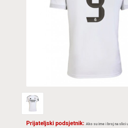
Prijateljski podsjetnik:
Ako su ime i broj na slici