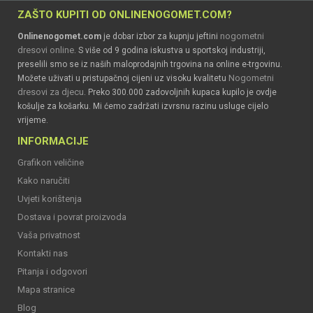
ZAŠTO KUPITI OD ONLINENOGOMET.COM?
nogometni
Onlinenogomet.com
je dobar izbor za kupnju jeftini
dresovi online
. S više od 9 godina iskustva u sportskoj industriji,
preselili smo se iz naših maloprodajnih trgovina na online e-trgovinu.
Nogometni
Možete uživati u pristupačnoj cijeni uz visoku kvalitetu
dresovi za djecu
. Preko 300.000 zadovoljnih kupaca kupilo je ovdje
košulje za košarku. Mi ćemo zadržati izvrsnu razinu usluge cijelo
vrijeme.
INFORMACIJE
Grafikon veličine
Kako naručiti
Uvjeti korištenja
Dostava i povrat proizvoda
Vaša privatnost
Kontakti nas
Pitanja i odgovori
Mapa stranice
Blog