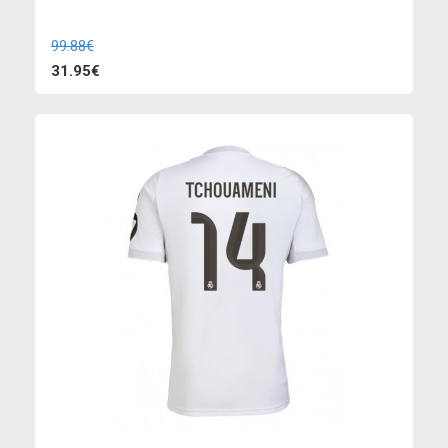
99.88€
31.95€