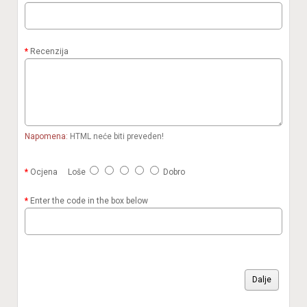
Recenzija
Napomena:
HTML neće biti preveden!
Ocjena
Loše
Dobro
Enter the code in the box below
Dalje