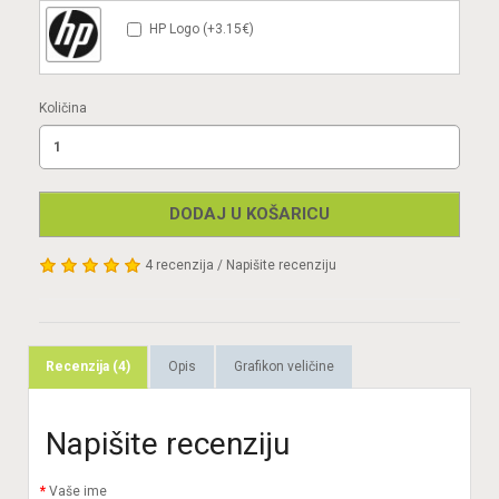
HP Logo (+3.15€)
Količina
DODAJ U KOŠARICU
4 recenzija
/
Napišite recenziju
Recenzija (4)
Opis
Grafikon veličine
Napišite recenziju
Vaše ime