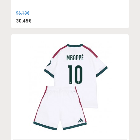
96.13€
30.45€