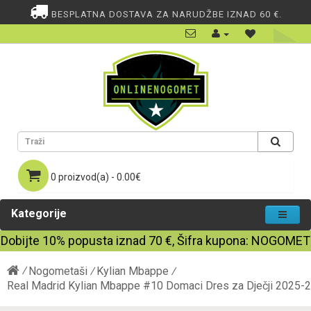
BESPLATNA DOSTAVA ZA NARUDŽBE IZNAD 60 €.
0 proizvod(a) - 0.00€
Kategorije
Dobijte
10%
popusta iznad
70
€, Šifra kupona:
NOGOMET
Nogometaši
Kylian Mbappe
Real Madrid Kylian Mbappe #10 Domaci Dres za Dječji 2025-26