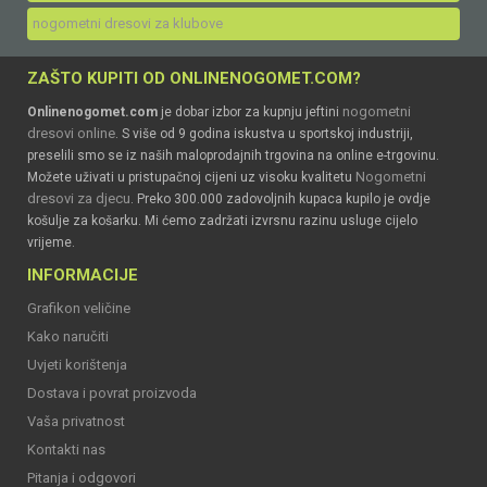
nogometni dresovi za klubove
ZAŠTO KUPITI OD ONLINENOGOMET.COM?
nogometni
Onlinenogomet.com
je dobar izbor za kupnju jeftini
dresovi online
. S više od 9 godina iskustva u sportskoj industriji,
preselili smo se iz naših maloprodajnih trgovina na online e-trgovinu.
Nogometni
Možete uživati u pristupačnoj cijeni uz visoku kvalitetu
dresovi za djecu
. Preko 300.000 zadovoljnih kupaca kupilo je ovdje
košulje za košarku. Mi ćemo zadržati izvrsnu razinu usluge cijelo
vrijeme.
INFORMACIJE
Grafikon veličine
Kako naručiti
Uvjeti korištenja
Dostava i povrat proizvoda
Vaša privatnost
Kontakti nas
Pitanja i odgovori