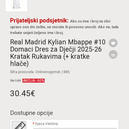
Prijateljski podsjetnik:
Ako su ime i broj na slici
upravo ono što želite, ne morate ih ponovno unositi. Ako ne, tada
trebate unijeti željeno ime i broj.
Real Madrid Kylian Mbappe #10
Domaci Dres za Dječji 2025-26
Kratak Rukavima (+ kratke
hlače)
Šifra proizvoda: Onlinenogomet_1885
96.13€
AKCIJA - 60%
30.45€
Dostupne opcije
Djeca Veličina