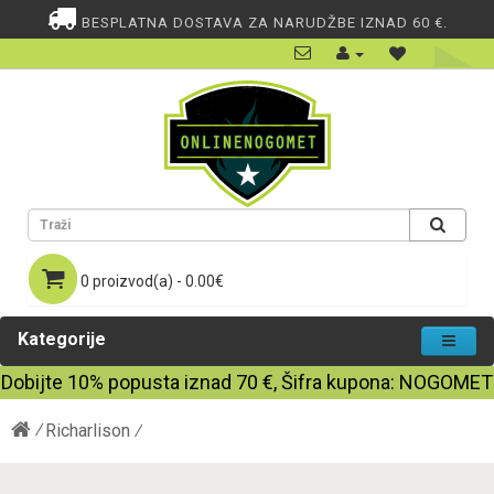
BESPLATNA DOSTAVA ZA NARUDŽBE IZNAD 60 €.
0 proizvod(a) - 0.00€
Kategorije
Dobijte
10%
popusta iznad
70
€, Šifra kupona:
NOGOMET
Richarlison