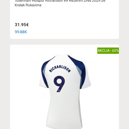
Tottenham Hotspur Richarlison #9 Rezervni Dres 2025-26
Kratak Rukavima
31.95€
99.88€
AKCIJA - 60%