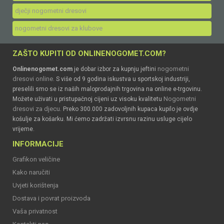
dječji nogometni dresovi
nogometni dresovi za klubove
ZAŠTO KUPITI OD ONLINENOGOMET.COM?
nogometni
Onlinenogomet.com
je dobar izbor za kupnju jeftini
dresovi online
. S više od 9 godina iskustva u sportskoj industriji,
preselili smo se iz naših maloprodajnih trgovina na online e-trgovinu.
Nogometni
Možete uživati u pristupačnoj cijeni uz visoku kvalitetu
dresovi za djecu
. Preko 300.000 zadovoljnih kupaca kupilo je ovdje
košulje za košarku. Mi ćemo zadržati izvrsnu razinu usluge cijelo
vrijeme.
INFORMACIJE
Grafikon veličine
Kako naručiti
Uvjeti korištenja
Dostava i povrat proizvoda
Vaša privatnost