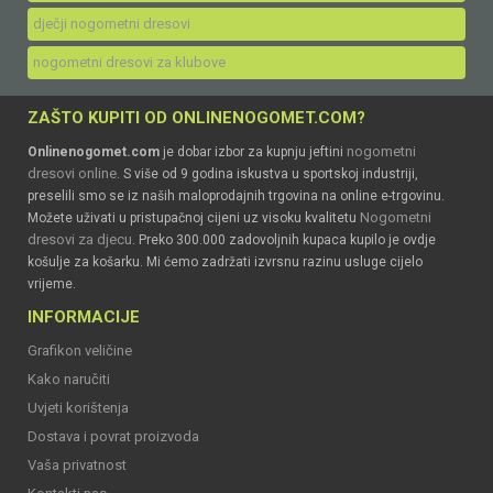
dječji nogometni dresovi
nogometni dresovi za klubove
ZAŠTO KUPITI OD ONLINENOGOMET.COM?
nogometni
Onlinenogomet.com
je dobar izbor za kupnju jeftini
dresovi online
. S više od 9 godina iskustva u sportskoj industriji,
preselili smo se iz naših maloprodajnih trgovina na online e-trgovinu.
Nogometni
Možete uživati u pristupačnoj cijeni uz visoku kvalitetu
dresovi za djecu
. Preko 300.000 zadovoljnih kupaca kupilo je ovdje
košulje za košarku. Mi ćemo zadržati izvrsnu razinu usluge cijelo
vrijeme.
INFORMACIJE
Grafikon veličine
Kako naručiti
Uvjeti korištenja
Dostava i povrat proizvoda
Vaša privatnost