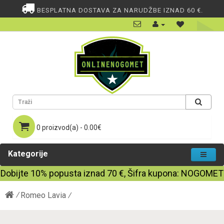
BESPLATNA DOSTAVA ZA NARUDŽBE IZNAD 60 €.
0 proizvod(a) - 0.00€
Kategorije
Dobijte
10%
popusta iznad
70
€, Šifra kupona:
NOGOMET
Romeo Lavia