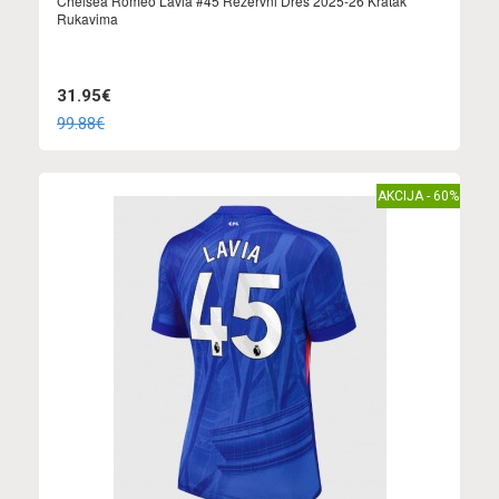
Chelsea Romeo Lavia #45 Rezervni Dres 2025-26 Kratak
Rukavima
31.95€
99.88€
AKCIJA - 60%