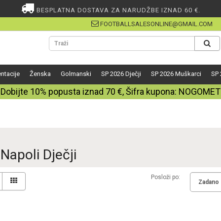
BESPLATNA DOSTAVA ZA NARUDŽBE IZNAD 60 €.
FOOTBALLSALESONLINE@GMAIL.COM
ntacije
Ženska
Golmanski
SP 2026 Dječji
SP 2026 Muškarci
SP 
Dobijte
10%
popusta iznad
70
€, Šifra kupona:
NOGOMET
Napoli Dječji
Posloži po: