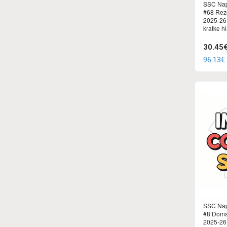
SSC Napo
#68 Reze
2025-26
kratke h
30.45
96.13€
SSC Nap
#8 Domac
2025-26