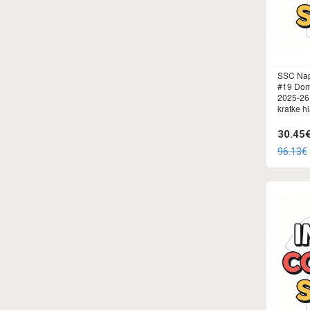
SSC Nap
#19 Doma
2025-26
kratke h
30.45
96.13€