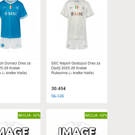
li Domaci Dres za
SSC Napoli Gostujuci Dres za
25-26 Kratak
Dječji 2025-26 Kratak
(+ kratke hlače)
Rukavima (+ kratke hlače)
30.45€
96.13€
AKCIJA - 60%
AKCIJA - 60%