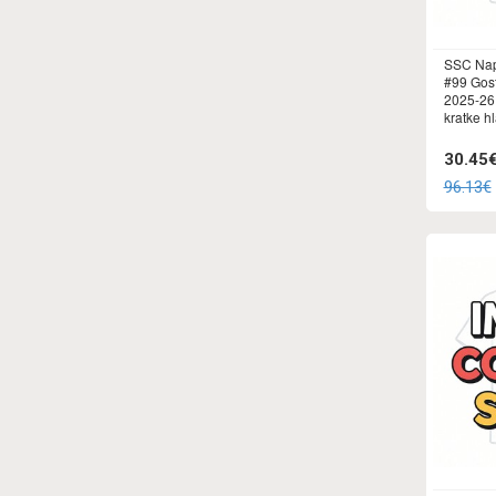
SSC Nap
#99 Gost
2025-26
kratke h
30.45
96.13€