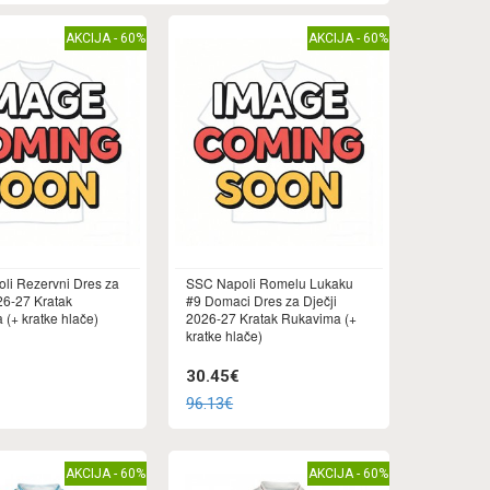
AKCIJA - 60%
AKCIJA - 60%
li Rezervni Dres za
SSC Napoli Romelu Lukaku
26-27 Kratak
#9 Domaci Dres za Dječji
(+ kratke hlače)
2026-27 Kratak Rukavima (+
kratke hlače)
30.45€
96.13€
AKCIJA - 60%
AKCIJA - 60%