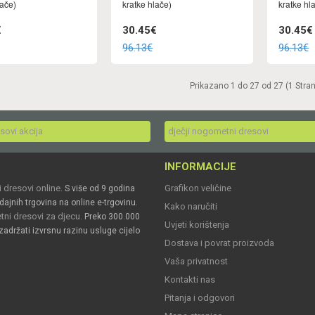
lače)
kratke hlače)
kratke hl
€
30.45€
30.45€
96.13€
96.13€
Prikazano 1 do 27 od 27 (1 Stra
esovi akcija
dječji nogometni dresovi
INFORMACIJE
 dresovi online
Grafikon veličine
. S više od 9 godina
dajnih trgovina na online e-trgovinu.
Kako naručiti
ni dresovi za djecu
. Preko 300.000
Uvjeti korištenja
zadržati izvrsnu razinu usluge cijelo
Dostava i povrat proizvoda
Vaša privatnost
Kontakti nas
Pitanja i odgovori