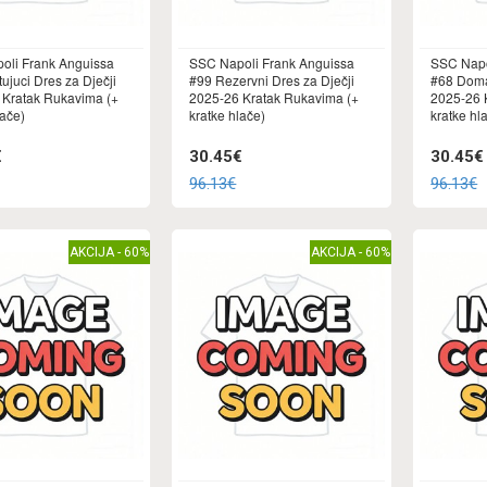
oli Frank Anguissa
SSC Napoli Frank Anguissa
SSC Napo
ujuci Dres za Dječji
#99 Rezervni Dres za Dječji
#68 Doma
 Kratak Rukavima (+
2025-26 Kratak Rukavima (+
2025-26 
lače)
kratke hlače)
kratke hl
€
30.45€
30.45€
96.13€
96.13€
AKCIJA - 60%
AKCIJA - 60%