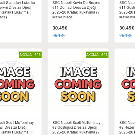
li Stanislav Lobotka
SSC Napoli Kevin De Bruyne
SSC Napo
rvni Dres za Dječji
#11 Domaci Dres za Dječji
#11 Gostu
 Kratak Rukavima (+
2025-26 Kratak Rukavima (+
2025-26 
lače)
kratke hlače)
kratke hl
€
30.45€
30.45€
96.13€
96.13€
AKCIJA - 60%
AKCIJA - 60%
oli Scott McTominay
SSC Napoli Scott McTominay
SSC Napo
i Dres za Dječji
#8 Gostujuci Dres za Dječji
#8 Rezerv
 Kratak Rukavima (+
2025-26 Kratak Rukavima (+
2025-26 