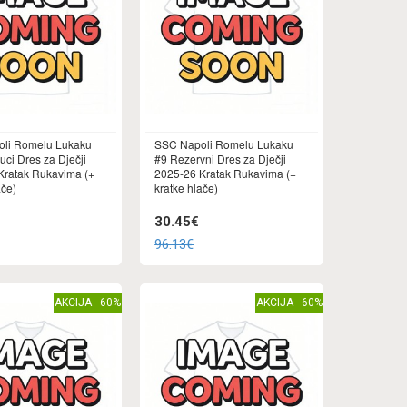
li Romelu Lukaku
SSC Napoli Romelu Lukaku
uci Dres za Dječji
#9 Rezervni Dres za Dječji
Kratak Rukavima (+
2025-26 Kratak Rukavima (+
ače)
kratke hlače)
30.45€
96.13€
AKCIJA - 60%
AKCIJA - 60%