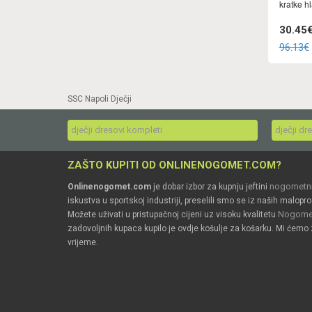
kratke h
30.45
96.13€
SSC Napoli Dječji
dječji dresovi kompleti
dječji dr
ZAŠTO KUPITI OD ONLINENOGOMET.COM?
nogometni
Onlinenogomet.com
je dobar izbor za kupnju jeftini
iskustva u sportskoj industriji, preselili smo se iz naših malopro
Nogomet
Možete uživati u pristupačnoj cijeni uz visoku kvalitetu
zadovoljnih kupaca kupilo je ovdje košulje za košarku. Mi ćemo 
vrijeme.