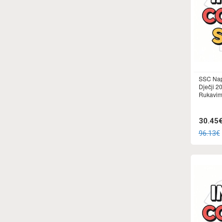
SSC Nap
Dječji 2
Rukavima
30.45
96.13€