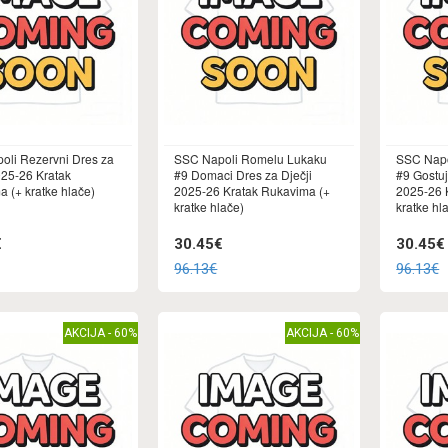
oli Rezervni Dres za
SSC Napoli Romelu Lukaku
SSC Napo
025-26 Kratak
#9 Domaci Dres za Dječji
#9 Gostuj
 (+ kratke hlače)
2025-26 Kratak Rukavima (+
2025-26 
kratke hlače)
kratke hl
€
30.45€
30.45€
96.13€
96.13€
AKCIJA - 60%
AKCIJA - 60%