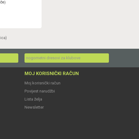
ače)
nica)
nogometni dresovi za klubove
MOJ KORISNIČKI RAČUN
Moj korisnički račun
Povijest narudžbi
Lista želja
Newsletter