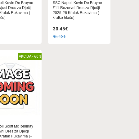
li Kevin De Bruyne
SSC Napoli Kevin De Bruyne
juci Dres za Dječji
#11 Rezervni Dres za Dječji
Kratak Rukavima (+
2025-26 Kratak Rukavima (+
ače)
kratke hlače)
30.45€
96.13€
AKCIJA - 60%
li Scott McTominay
ni Dres za Dječji
Kratak Rukavima (+