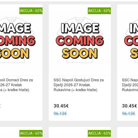
AKCIJA - 60%
AKCIJA - 60%
oli Domaci Dres za
SSC Napoli Gostujuci Dres za
SSC Napo
026-27 Kratak
Dječji 2026-27 Kratak
Dječji 20
 (+ kratke hlače)
Rukavima (+ kratke hlače)
Rukavima 
€
30.45€
30.45€
96.13€
96.13€
AKCIJA - 60%
AKCIJA - 60%