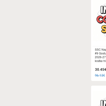
SSC Nap
#9 Gostu
2026-27
kratke h
30.45
96.13€