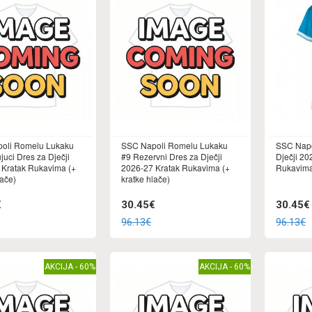
oli Romelu Lukaku
SSC Napoli Romelu Lukaku
SSC Napo
juci Dres za Dječji
#9 Rezervni Dres za Dječji
Dječji 20
 Kratak Rukavima (+
2026-27 Kratak Rukavima (+
Rukavima 
lače)
kratke hlače)
€
30.45€
30.45€
96.13€
96.13€
AKCIJA - 60%
AKCIJA - 60%