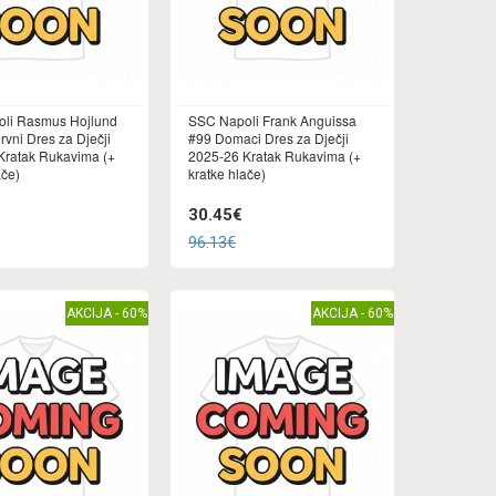
li Rasmus Hojlund
SSC Napoli Frank Anguissa
vni Dres za Dječji
#99 Domaci Dres za Dječji
Kratak Rukavima (+
2025-26 Kratak Rukavima (+
ače)
kratke hlače)
30.45€
96.13€
AKCIJA - 60%
AKCIJA - 60%