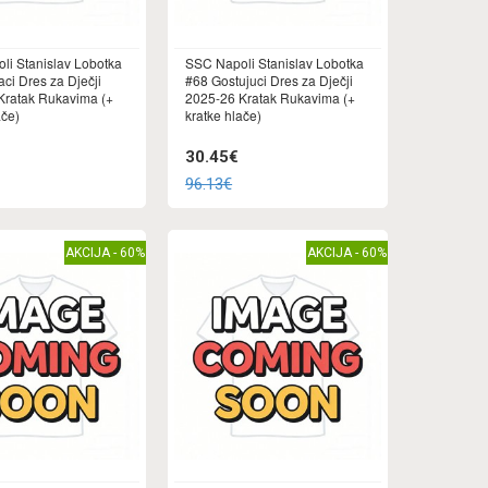
li Stanislav Lobotka
SSC Napoli Stanislav Lobotka
ci Dres za Dječji
#68 Gostujuci Dres za Dječji
Kratak Rukavima (+
2025-26 Kratak Rukavima (+
ače)
kratke hlače)
30.45€
96.13€
AKCIJA - 60%
AKCIJA - 60%