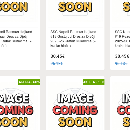
oli Rasmus Hojlund
SSC Napoli Rasmus Hojlund
SSC Napo
ci Dres za Dječji
#19 Gostujuci Dres za Dječji
#19 Rezer
 Kratak Rukavima (+
2025-26 Kratak Rukavima (+
2025-26 
lače)
kratke hlače)
kratke hl
€
30.45€
30.45€
96.13€
96.13€
AKCIJA - 60%
AKCIJA - 60%