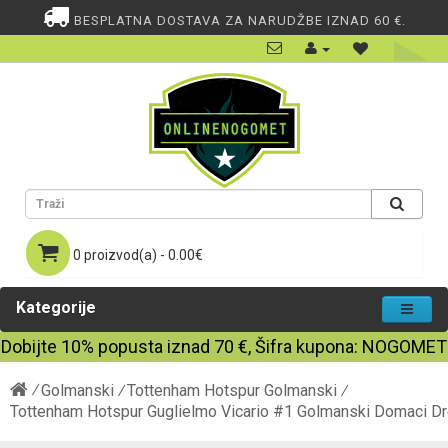
BESPLATNA DOSTAVA ZA NARUDŽBE IZNAD 60 €.
0 proizvod(a) - 0.00€
Kategorije
Dobijte
10%
popusta iznad
70
€, Šifra kupona:
NOGOMET
Golmanski
Tottenham Hotspur Golmanski
Tottenham Hotspur Guglielmo Vicario #1 Golmanski Domaci D