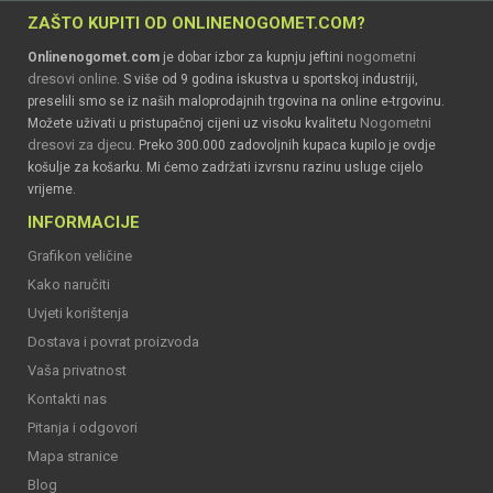
ZAŠTO KUPITI OD ONLINENOGOMET.COM?
nogometni
Onlinenogomet.com
je dobar izbor za kupnju jeftini
dresovi online
. S više od 9 godina iskustva u sportskoj industriji,
preselili smo se iz naših maloprodajnih trgovina na online e-trgovinu.
Nogometni
Možete uživati u pristupačnoj cijeni uz visoku kvalitetu
dresovi za djecu
. Preko 300.000 zadovoljnih kupaca kupilo je ovdje
košulje za košarku. Mi ćemo zadržati izvrsnu razinu usluge cijelo
vrijeme.
INFORMACIJE
Grafikon veličine
Kako naručiti
Uvjeti korištenja
Dostava i povrat proizvoda
Vaša privatnost
Kontakti nas
Pitanja i odgovori
Mapa stranice
Blog