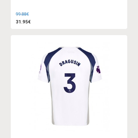
99.88€
31.95€