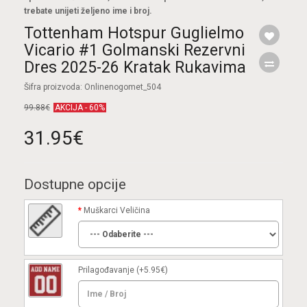
trebate unijeti željeno ime i broj.
Tottenham Hotspur Guglielmo
Vicario #1 Golmanski Rezervni
Dres 2025-26 Kratak Rukavima
Šifra proizvoda: Onlinenogomet_504
99.88€
AKCIJA - 60%
31.95€
Dostupne opcije
Muškarci Veličina
Prilagođavanje
(+5.95€)