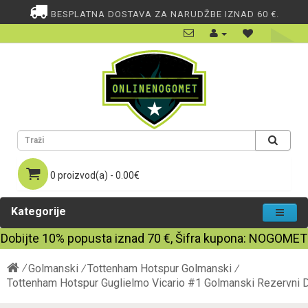
BESPLATNA DOSTAVA ZA NARUDŽBE IZNAD 60 €.
0 proizvod(a) - 0.00€
Kategorije
Dobijte
10%
popusta iznad
70
€, Šifra kupona:
NOGOMET
Golmanski
Tottenham Hotspur Golmanski
Tottenham Hotspur Guglielmo Vicario #1 Golmanski Rezervni 