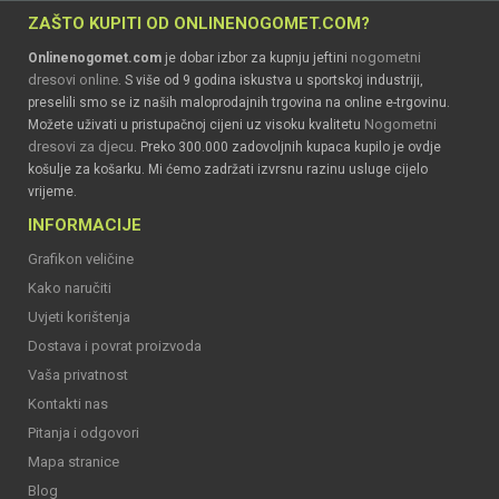
ZAŠTO KUPITI OD ONLINENOGOMET.COM?
nogometni
Onlinenogomet.com
je dobar izbor za kupnju jeftini
dresovi online
. S više od 9 godina iskustva u sportskoj industriji,
preselili smo se iz naših maloprodajnih trgovina na online e-trgovinu.
Nogometni
Možete uživati u pristupačnoj cijeni uz visoku kvalitetu
dresovi za djecu
. Preko 300.000 zadovoljnih kupaca kupilo je ovdje
košulje za košarku. Mi ćemo zadržati izvrsnu razinu usluge cijelo
vrijeme.
INFORMACIJE
Grafikon veličine
Kako naručiti
Uvjeti korištenja
Dostava i povrat proizvoda
Vaša privatnost
Kontakti nas
Pitanja i odgovori
Mapa stranice
Blog