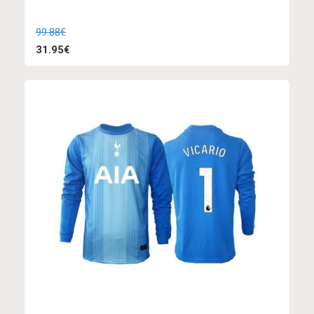
99.88€
31.95€