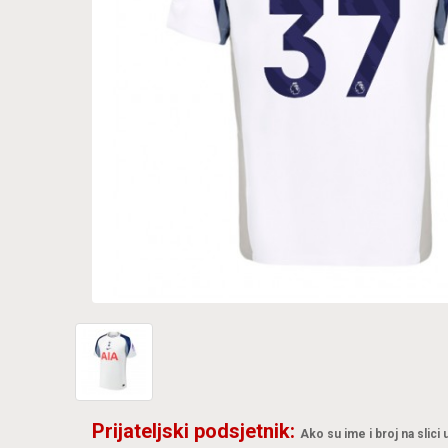
Prijateljski podsjetnik:
Ako su ime i broj na slici