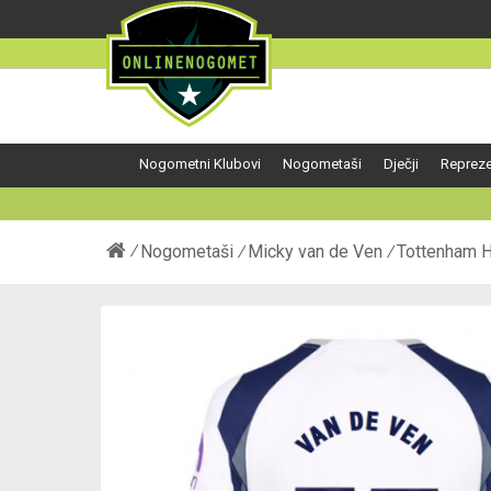
Nogometni Klubovi
Nogometaši
Dječji
Repreze
Nogometaši
Micky van de Ven
Tottenham H