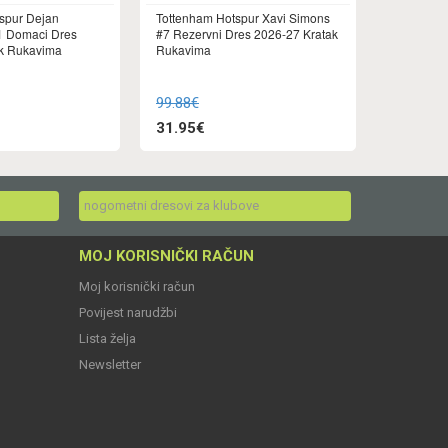
spur Dejan
Tottenham Hotspur Xavi Simons
1 Domaci Dres
#7 Rezervni Dres 2026-27 Kratak
ak Rukavima
Rukavima
99.88€
31.95€
nogometni dresovi za klubove
MOJ KORISNIČKI RAČUN
Moj korisnički račun
Povijest narudžbi
Lista želja
Newsletter