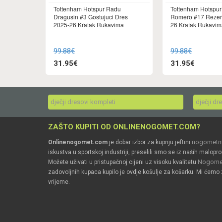
Tottenham Hotspur Radu
Tottenham Hotspur 
Dragusin #3 Gostujuci Dres
Romero #17 Rezer
2025-26 Kratak Rukavima
26 Kratak Rukavim
99.88€
99.88€
31.95€
31.95€
dječji dresovi kompleti
dječji dr
ZAŠTO KUPITI OD ONLINENOGOMET.COM?
nogometni
Onlinenogomet.com
je dobar izbor za kupnju jeftini
iskustva u sportskoj industriji, preselili smo se iz naših malopro
Nogomet
Možete uživati u pristupačnoj cijeni uz visoku kvalitetu
zadovoljnih kupaca kupilo je ovdje košulje za košarku. Mi ćemo 
vrijeme.