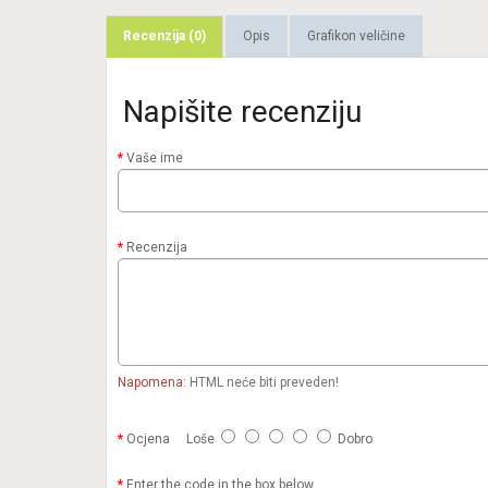
Recenzija (0)
Opis
Grafikon veličine
Napišite recenziju
Vaše ime
Recenzija
Napomena:
HTML neće biti preveden!
Ocjena
Loše
Dobro
Enter the code in the box below