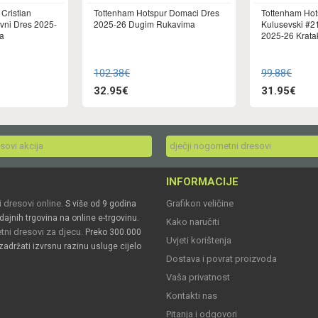
Cristian
Tottenham Hotspur Domaci Dres
Tottenham Hot
vni Dres 2025-
2025-26 Dugim Rukavima
Kulusevski #2
a
2025-26 Krat
102.38€
99.88€
32.95€
31.95€
esovi akcija
dječji nogometni dresovi
INFORMACIJE
 dresovi online
Grafikon veličine
. S više od 9 godina
dajnih trgovina na online e-trgovinu.
Kako naručiti
ni dresovi za djecu
. Preko 300.000
Uvjeti korištenja
zadržati izvrsnu razinu usluge cijelo
Dostava i povrat proizvoda
Vaša privatnost
Kontakti nas
Pitanja i odgovori