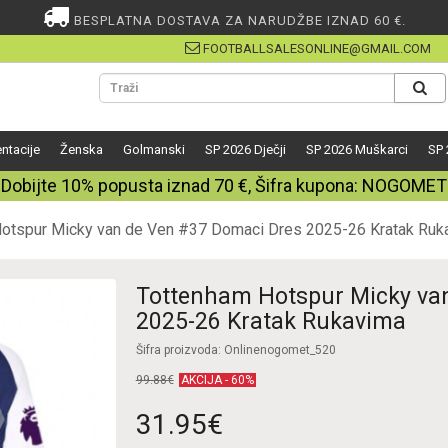
BESPLATNA DOSTAVA ZA NARUDŽBE IZNAD 60 €.
FOOTBALLSALESONLINE@GMAIL.COM
ntacije
Ženska
Golmanski
SP 2026 Dječji
SP 2026 Muškarci
SP 
Dobijte
10%
popusta iznad
70
€, Šifra kupona:
NOGOMET
otspur Micky van de Ven #37 Domaci Dres 2025-26 Kratak Ruk
Tottenham Hotspur Micky va
2025-26 Kratak Rukavima
Šifra proizvoda: Onlinenogomet_520
99.88€
AKCIJA - 60%
31.95€