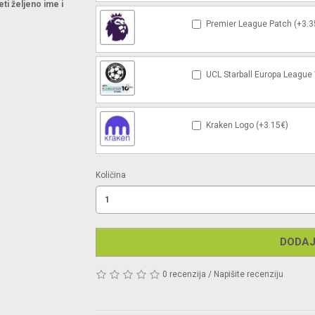
eti željeno ime i
Premier League Patch (+3.3
UCL Starball Europa League
Kraken Logo (+3.15€)
Količina
DODAJ
0 recenzija
/
Napišite recenziju