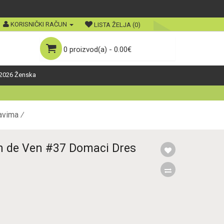
KORISNIČKI RAČUN
LISTA ŽELJA (0)
0 proizvod(a) - 0.00€
2026 Ženska
avima
n de Ven #37 Domaci Dres