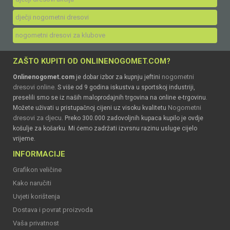
dječji nogometni dresovi
nogometni dresovi za klubove
ZAŠTO KUPITI OD ONLINENOGOMET.COM?
nogometni
Onlinenogomet.com
je dobar izbor za kupnju jeftini
dresovi online
. S više od 9 godina iskustva u sportskoj industriji,
preselili smo se iz naših maloprodajnih trgovina na online e-trgovinu.
Nogometni
Možete uživati u pristupačnoj cijeni uz visoku kvalitetu
dresovi za djecu
. Preko 300.000 zadovoljnih kupaca kupilo je ovdje
košulje za košarku. Mi ćemo zadržati izvrsnu razinu usluge cijelo
vrijeme.
INFORMACIJE
Grafikon veličine
Kako naručiti
Uvjeti korištenja
Dostava i povrat proizvoda
Vaša privatnost