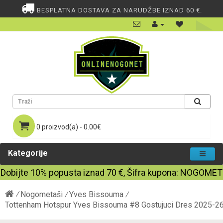
BESPLATNA DOSTAVA ZA NARUDŽBE IZNAD 60 €.
0 proizvod(a) - 0.00€
Kategorije
Dobijte
10%
popusta iznad
70
€, Šifra kupona:
NOGOMET
Nogometaši
Yves Bissouma
Tottenham Hotspur Yves Bissouma #8 Gostujuci Dres 2025-26