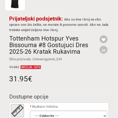
Prijateljski podsjetnik:
Ako su ime i broj na slici
upravo ono što želite, ne morate ih ponovno unositi. Ako ne, tada
trebate unijeti željeno ime i broj.
Tottenham Hotspur Yves
Bissouma #8 Gostujuci Dres
2025-26 Kratak Rukavima
Šifra proizvoda: Onlinenogomet_539
99.88€
AKCIJA - 60%
31.95€
Dostupne opcije
Muškarci Veličina