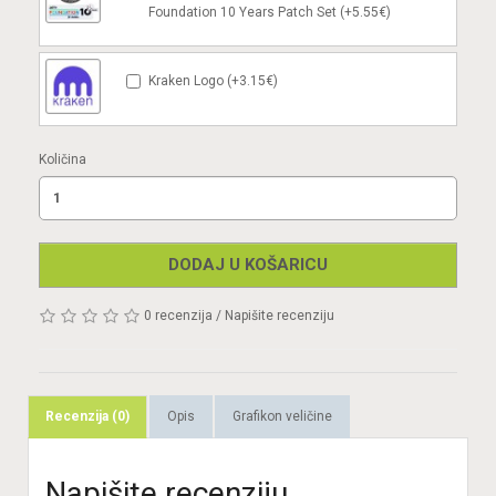
Foundation 10 Years Patch Set (+5.55€)
Kraken Logo (+3.15€)
Količina
DODAJ U KOŠARICU
0 recenzija
/
Napišite recenziju
Recenzija (0)
Opis
Grafikon veličine
Napišite recenziju