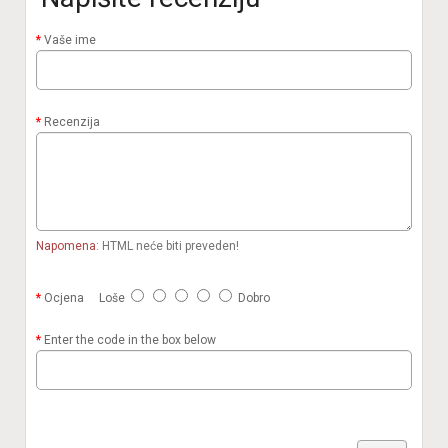
Vaše ime
Recenzija
Napomena:
HTML neće biti preveden!
Ocjena
Loše
Dobro
Enter the code in the box below