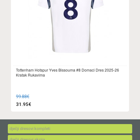
Tottenham Hotspur Yves Bissouma #8 Domaci Dres 2025-26
Kratak Rukavima
99.88€
31.95€
dječji dresovi kompleti
dječji dresovi akcija